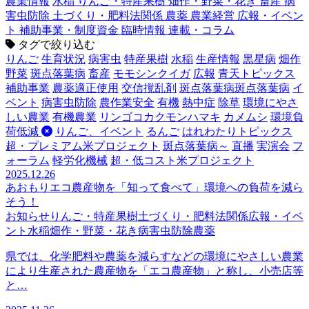
農業情報
水稲
りんご・特産果樹
畑作・野菜・花き
畜産
病
害虫防除
土づくり・肥料法関係
農薬
農業経営
広報・イベン
ト
補助事業・制度資金
臨時情報
連載・コラム
タグで絞り込む
りんご
生育状況
病害虫
特産果樹
水稲
生産情報
黒星病
畑作
野菜
斑点落葉病
畜産
モモシンクイガ
広報
青天トピックス
補助事業
農薬適正使用
交信撹乱剤
斑点落葉病斑点落葉病
イ
ベント
病害虫防除
農作業安全
有機
熱中症
除草
環境にやさ
しい農業
有機農業
リンゴコカクモンハマキ
カメムシ
環境負
荷低減
りんご、イベント
るんご
はれわたりトピックス
超・プレミアム米プロジェクト
斑点落葉病～
直播
実演会
フ
ォーラム
軽労化機械
超・低コスト米プロジェクト
2025.12.26
あおもりエコ農産物を「知って食べて」環境への負荷を減ら
そう！
お知らせ
りんご・特産果樹
土づくり・肥料法関係
広報・イベ
ント
水稲
畑作・野菜・花き
病害虫防除
農薬
県では、化学肥料や農薬を減らすなどの環境にやさしい農業
により生産された農産物を「エコ農産物」と称し、小売店等
と…