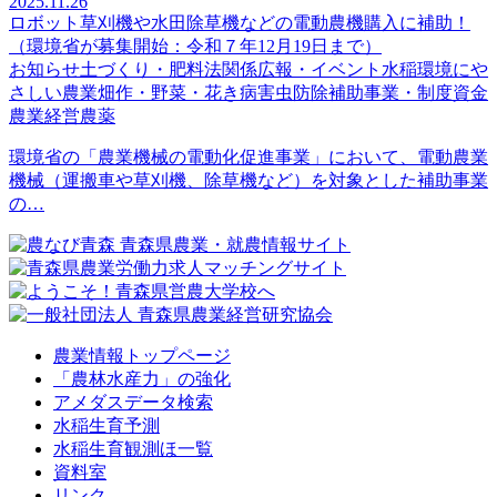
2025.11.26
ロボット草刈機や水田除草機などの電動農機購入に補助！
（環境省が募集開始：令和７年12月19日まで）
お知らせ
土づくり・肥料法関係
広報・イベント
水稲
環境にや
さしい農業
畑作・野菜・花き
病害虫防除
補助事業・制度資金
農業経営
農薬
環境省の「農業機械の電動化促進事業」において、電動農業
機械（運搬車や草刈機、除草機など）を対象とした補助事業
の…
農業情報トップページ
「農林水産力」の強化
アメダスデータ検索
水稲生育予測
水稲生育観測ほ一覧
資料室
リンク