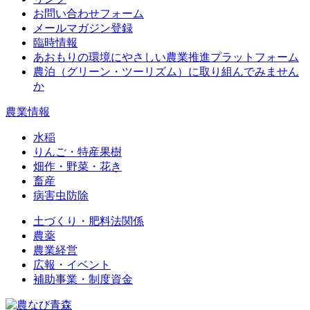
お問い合わせフォーム
メールマガジン登録
臨時情報
あおもりの環境にやさしい農業推進プラットフォーム
農泊（グリーン・ツーリズム）に取り組んでみません
か
農業情報
水稲
りんご・特産果樹
畑作・野菜・花き
畜産
病害虫防除
土づくり・肥料法関係
農薬
農業経営
広報・イベント
補助事業・制度資金