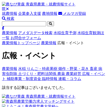
就農情報
企業参入支援
農地情報
メルマガ登録
検索
農業情報
アメダスデータ検索
水稲生育予測
水稲生育観測ほ
一覧
お問合せフォーム
農業情報トップページ
農業情報
広報・イベント
広報・イベント
農業情報
水稲
りんご・特産果樹
畑作・野菜・花き
畜産
病
害虫防除
土づくり・肥料法関係
農薬
農業経営
広報・イベン
ト
補助事業・制度資金
臨時情報
連載・コラム
該当する記事はございませんでした。