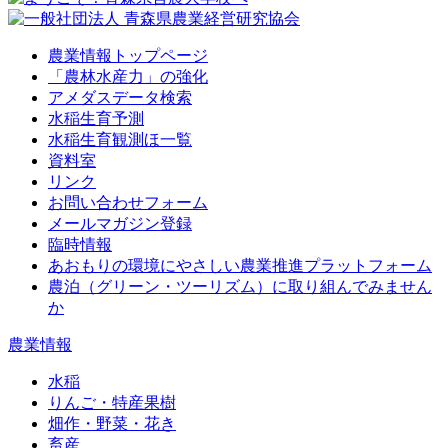
農業情報トップページ
「農林水産力」の強化
アメダスデータ検索
水稲生育予測
水稲生育観測ほ一覧
資料室
リンク
お問い合わせフォーム
メールマガジン登録
臨時情報
あおもりの環境にやさしい農業推進プラットフォーム
農泊（グリーン・ツーリズム）に取り組んでみません
か
農業情報
水稲
りんご・特産果樹
畑作・野菜・花き
畜産