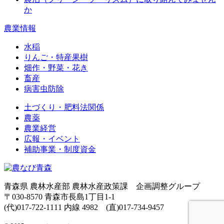
か
農業情報
水稲
りんご・特産果樹
畑作・野菜・花き
畜産
病害虫防除
土づくり・肥料法関係
農薬
農業経営
広報・イベント
補助事業・制度資金
青森県 農林水産部 農林水産政策課 企画調整グループ
〒030-8570 青森市長島1丁目1-1
(代)017-722-1111 内線 4982 (直)017-734-9457