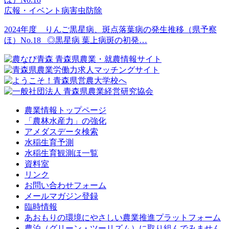
広報・イベント
病害虫防除
2024年度 りんご黒星病、斑点落葉病の発生推移（県予察
ほ）No.18 ◎黒星病 葉上病斑の初発…
農業情報トップページ
「農林水産力」の強化
アメダスデータ検索
水稲生育予測
水稲生育観測ほ一覧
資料室
リンク
お問い合わせフォーム
メールマガジン登録
臨時情報
あおもりの環境にやさしい農業推進プラットフォーム
農泊（グリーン・ツーリズム）に取り組んでみません