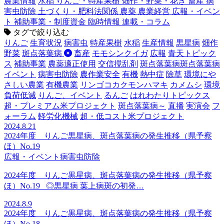
農業情報
水稲
りんご・特産果樹
畑作・野菜・花き
畜産
病
害虫防除
土づくり・肥料法関係
農薬
農業経営
広報・イベン
ト
補助事業・制度資金
臨時情報
連載・コラム
タグで絞り込む
りんご
生育状況
病害虫
特産果樹
水稲
生産情報
黒星病
畑作
野菜
斑点落葉病
畜産
モモシンクイガ
広報
青天トピック
ス
補助事業
農薬適正使用
交信撹乱剤
斑点落葉病斑点落葉病
イベント
病害虫防除
農作業安全
有機
熱中症
除草
環境にや
さしい農業
有機農業
リンゴコカクモンハマキ
カメムシ
環境
負荷低減
りんご、イベント
るんご
はれわたりトピックス
超・プレミアム米プロジェクト
斑点落葉病～
直播
実演会
フ
ォーラム
軽労化機械
超・低コスト米プロジェクト
2024.8.21
2024年度 りんご黒星病、斑点落葉病の発生推移（県予察
ほ）No.19
広報・イベント
病害虫防除
2024年度 りんご黒星病、斑点落葉病の発生推移（県予察
ほ）No.19 ◎黒星病 葉上病斑の初発…
2024.8.9
2024年度 りんご黒星病、斑点落葉病の発生推移（県予察
ほ）No.18