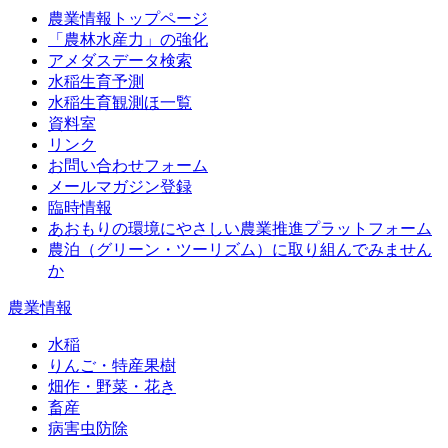
農業情報トップページ
「農林水産力」の強化
アメダスデータ検索
水稲生育予測
水稲生育観測ほ一覧
資料室
リンク
お問い合わせフォーム
メールマガジン登録
臨時情報
あおもりの環境にやさしい農業推進プラットフォーム
農泊（グリーン・ツーリズム）に取り組んでみません
か
農業情報
水稲
りんご・特産果樹
畑作・野菜・花き
畜産
病害虫防除