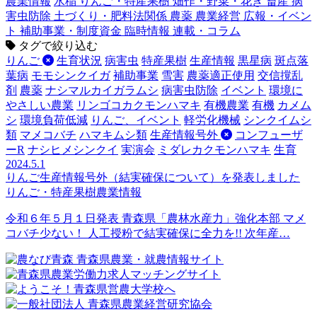
農業情報
水稲
りんご・特産果樹
畑作・野菜・花き
畜産
病
害虫防除
土づくり・肥料法関係
農薬
農業経営
広報・イベン
ト
補助事業・制度資金
臨時情報
連載・コラム
タグで絞り込む
りんご
生育状況
病害虫
特産果樹
生産情報
黒星病
斑点落
葉病
モモシンクイガ
補助事業
雪害
農薬適正使用
交信撹乱
剤
農薬
ナシマルカイガラムシ
病害虫防除
イベント
環境に
やさしい農業
リンゴコカクモンハマキ
有機農業
有機
カメム
シ
環境負荷低減
りんご、イベント
軽労化機械
シンクイムシ
類
マメコバチ
ハマキムシ類
生産情報号外
コンフューザ
ーR
ナシヒメシンクイ
実演会
ミダレカクモンハマキ
生育
2024.5.1
りんご生産情報号外（結実確保について）を発表しました
りんご・特産果樹
農業情報
令和６年５月１日発表 青森県「農林水産力」強化本部 マメ
コバチ少ない！ 人工授粉で結実確保に全力を!! 次年産…