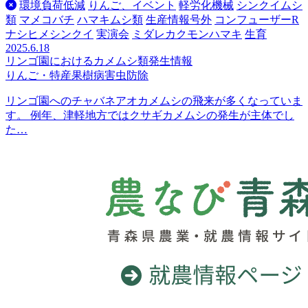
環境負荷低減
りんご、イベント
軽労化機械
シンクイムシ
類
マメコバチ
ハマキムシ類
生産情報号外
コンフューザーR
ナシヒメシンクイ
実演会
ミダレカクモンハマキ
生育
2025.6.18
リンゴ園におけるカメムシ類発生情報
りんご・特産果樹
病害虫防除
リンゴ園へのチャバネアオカメムシの飛来が多くなっていま
す。 例年、津軽地方ではクサギカメムシの発生が主体でし
た…