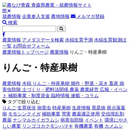
就農情報
企業参入支援
農地情報
メルマガ登録
検索
農業情報
アメダスデータ検索
水稲生育予測
水稲生育観測ほ
一覧
お問合せフォーム
農業情報トップページ
農業情報
りんご・特産果樹
りんご・特産果樹
農業情報
水稲
りんご・特産果樹
畑作・野菜・花き
畜産
病
害虫防除
土づくり・肥料法関係
農薬
農業経営
広報・イベン
ト
補助事業・制度資金
臨時情報
連載・コラム
タグで絞り込む
りんご
生育状況
病害虫
特産果樹
生産情報
黒星病
斑点落葉
病
モモシンクイガ
補助事業
雪害
農薬適正使用
交信撹乱剤
農薬
ナシマルカイガラムシ
病害虫防除
イベント
環境にやさ
しい農業
リンゴコカクモンハマキ
有機農業
有機
カメムシ