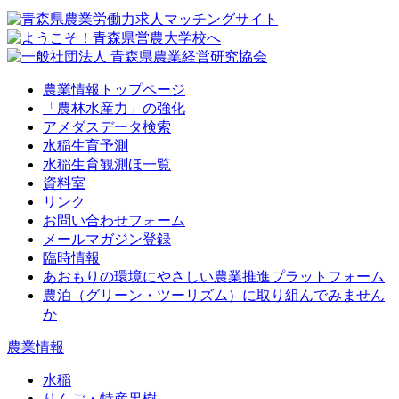
農業情報トップページ
「農林水産力」の強化
アメダスデータ検索
水稲生育予測
水稲生育観測ほ一覧
資料室
リンク
お問い合わせフォーム
メールマガジン登録
臨時情報
あおもりの環境にやさしい農業推進プラットフォーム
農泊（グリーン・ツーリズム）に取り組んでみません
か
農業情報
水稲
りんご・特産果樹