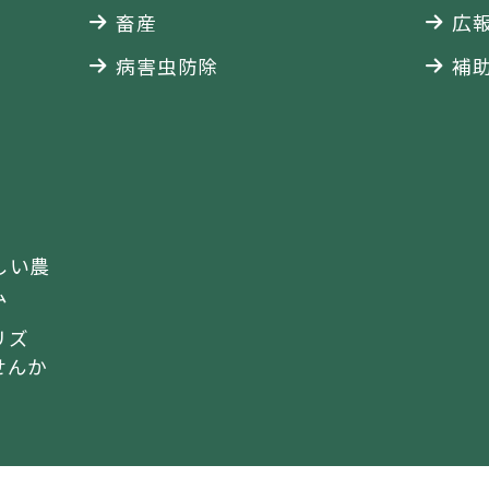
畜産
広
病害虫防除
補
しい農
ム
リズ
せんか