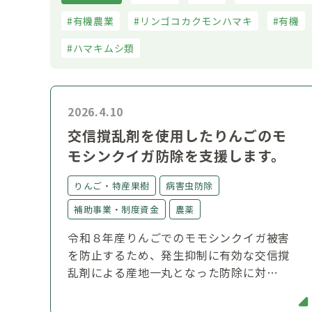
有機農業
リンゴコカクモンハマキ
有機
ハマキムシ類
2026.4.10
交信撹乱剤を使用したりんごのモ
モシンクイガ防除を支援します。
りんご・特産果樹
病害虫防除
補助事業・制度資金
農薬
令和８年産りんごでのモモシンクイガ被害
を防止するため、発生抑制に有効な交信撹
乱剤による産地一丸となった防除に対…