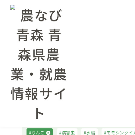
農業情報トップページ
農業情報
農業情報
水稲
りんご・特産果樹
畑作・野
タグで絞り込む
りんご
病害虫
水稲
モモシンクイ