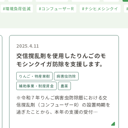
環境負荷低減
コンフューザーR
ナシヒメシンクイ
2025.4.11
交信撹乱剤を使用したりんごのモ
モシンクイガ防除を支援します。
りんご・特産果樹
病害虫防除
補助事業・制度資金
農薬
※令和７年りんご病害虫防除暦における交
信撹乱剤（コンフューザーR）の設置時期を
過ぎたことから、本年の支援の受付…