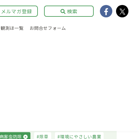
メルマガ登録
検索
育観測ほ一覧
お問合せフォーム
農業経営
広報・イベント
補助事業・制度資金
病害虫防除
除草
環境にやさしい農業