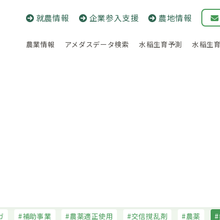
就農情報
企業参入支援
農地情報
農業情報
アメダスデータ検索
水稲生育予測
水稲生
農薬
農薬
菜・花き
畜産
病害虫防除
土づくり・肥料法関係
農薬
臨時情報
連載・コラム
ガ
補助事業
農薬適正使用
交信撹乱剤
農薬