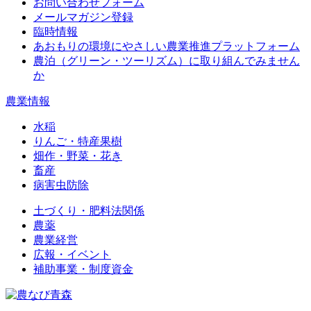
お問い合わせフォーム
メールマガジン登録
臨時情報
あおもりの環境にやさしい農業推進プラットフォーム
農泊（グリーン・ツーリズム）に取り組んでみません
か
農業情報
水稲
りんご・特産果樹
畑作・野菜・花き
畜産
病害虫防除
土づくり・肥料法関係
農薬
農業経営
広報・イベント
補助事業・制度資金