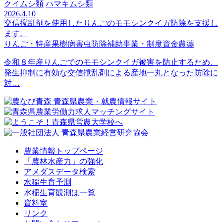
クイムシ類
ハマキムシ類
2026.4.10
交信撹乱剤を使用したりんごのモモシンクイガ防除を支援し
ます。
りんご・特産果樹
病害虫防除
補助事業・制度資金
農薬
令和８年産りんごでのモモシンクイガ被害を防止するため、
発生抑制に有効な交信撹乱剤による産地一丸となった防除に
対…
農業情報トップページ
「農林水産力」の強化
アメダスデータ検索
水稲生育予測
水稲生育観測ほ一覧
資料室
リンク