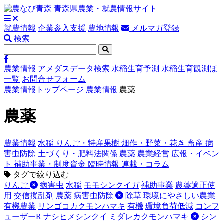
就農情報
企業参入支援
農地情報
メルマガ登録
検索
農業情報
アメダスデータ検索
水稲生育予測
水稲生育観測ほ
一覧
お問合せフォーム
農業情報トップページ
農業情報
農薬
農薬
農業情報
水稲
りんご・特産果樹
畑作・野菜・花き
畜産
病
害虫防除
土づくり・肥料法関係
農薬
農業経営
広報・イベン
ト
補助事業・制度資金
臨時情報
連載・コラム
タグで絞り込む
りんご
病害虫
水稲
モモシンクイガ
補助事業
農薬適正使
用
交信撹乱剤
農薬
病害虫防除
除草
環境にやさしい農業
有機農業
リンゴコカクモンハマキ
有機
環境負荷低減
コンフ
ューザーR
ナシヒメシンクイ
ミダレカクモンハマキ
シン