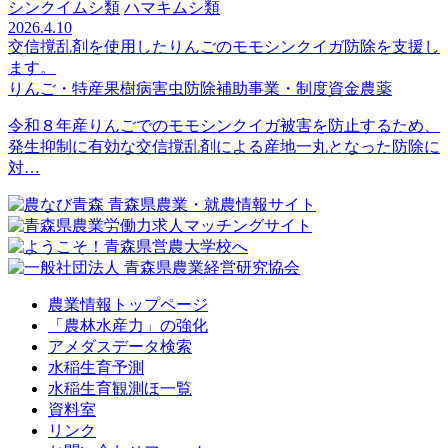
シンクイムシ類
ハマキムシ類
2026.4.10
交信撹乱剤を使用したりんごのモモシンクイガ防除を支援し
ます。
りんご・特産果樹
病害虫防除
補助事業・制度資金
農薬
令和８年産りんごでのモモシンクイガ被害を防止するため、
発生抑制に有効な交信撹乱剤による産地一丸となった防除に
対…
農業情報トップページ
「農林水産力」の強化
アメダスデータ検索
水稲生育予測
水稲生育観測ほ一覧
資料室
リンク