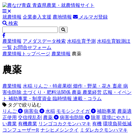
就農情報
企業参入支援
農地情報
メルマガ登録
検索
農業情報
アメダスデータ検索
水稲生育予測
水稲生育観測ほ
一覧
お問合せフォーム
農業情報トップページ
農業情報
農薬
農薬
農業情報
水稲
りんご・特産果樹
畑作・野菜・花き
畜産
病
害虫防除
土づくり・肥料法関係
農薬
農業経営
広報・イベン
ト
補助事業・制度資金
臨時情報
連載・コラム
タグで絞り込む
りんご
病害虫
水稲
モモシンクイガ
補助事業
農薬適
正使用
交信撹乱剤
農薬
病害虫防除
除草
環境にやさし
い農業
有機農業
リンゴコカクモンハマキ
有機
環境負荷低減
コンフューザーR
ナシヒメシンクイ
ミダレカクモンハマキ