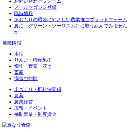
お問い合わせフォーム
メールマガジン登録
臨時情報
あおもりの環境にやさしい農業推進プラットフォーム
農泊（グリーン・ツーリズム）に取り組んでみません
か
農業情報
水稲
りんご・特産果樹
畑作・野菜・花き
畜産
病害虫防除
土づくり・肥料法関係
農薬
農業経営
広報・イベント
補助事業・制度資金