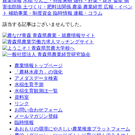
農業情報
水稲
りんご・特産果樹
畑作・野菜・花き
畜産
病
害虫防除
土づくり・肥料法関係
農薬
農業経営
広報・イベン
ト
補助事業・制度資金
臨時情報
連載・コラム
該当する記事はございませんでした。
農業情報トップページ
「農林水産力」の強化
アメダスデータ検索
水稲生育予測
水稲生育観測ほ一覧
資料室
リンク
お問い合わせフォーム
メールマガジン登録
臨時情報
あおもりの環境にやさしい農業推進プラットフォーム