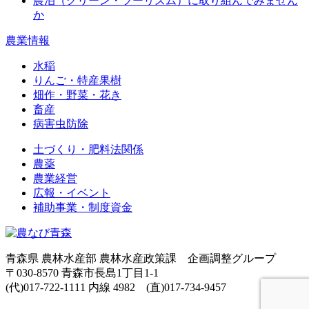
農泊（グリーン・ツーリズム）に取り組んでみません
か
農業情報
水稲
りんご・特産果樹
畑作・野菜・花き
畜産
病害虫防除
土づくり・肥料法関係
農薬
農業経営
広報・イベント
補助事業・制度資金
青森県 農林水産部 農林水産政策課 企画調整グループ
〒030-8570 青森市長島1丁目1-1
(代)017-722-1111 内線 4982 (直)017-734-9457