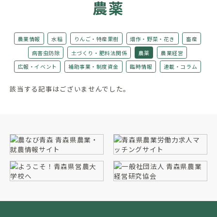
農薬
農業情報
水稲
りんご・特産果樹
畑作・野菜・花き
畜産
病害虫防除
土づくり・肥料法関係
農薬
農業経営
広報・イベント
補助事業・制度資金
臨時情報
連載・コラム
該当する記事はございませんでした。