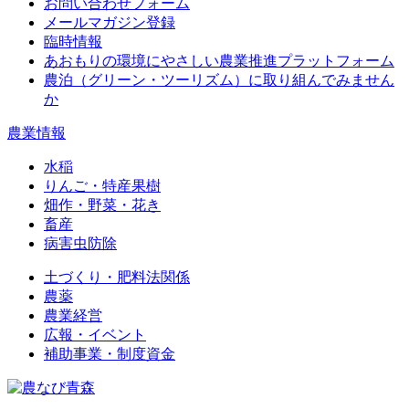
お問い合わせフォーム
メールマガジン登録
臨時情報
あおもりの環境にやさしい農業推進プラットフォーム
農泊（グリーン・ツーリズム）に取り組んでみません
か
農業情報
水稲
りんご・特産果樹
畑作・野菜・花き
畜産
病害虫防除
土づくり・肥料法関係
農薬
農業経営
広報・イベント
補助事業・制度資金