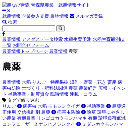
就農情報
企業参入支援
農地情報
メルマガ登録
検索
農業情報
アメダスデータ検索
水稲生育予測
水稲生育観測ほ
一覧
お問合せフォーム
農業情報トップページ
農業情報
農薬
農薬
農業情報
水稲
りんご・特産果樹
畑作・野菜・花き
畜産
病
害虫防除
土づくり・肥料法関係
農薬
農業経営
広報・イベン
ト
補助事業・制度資金
臨時情報
連載・コラム
タグで絞り込む
りんご
病害虫
水稲
モモシンクイガ
補助事業
農薬適
正使用
交信撹乱剤
農薬
病害虫防除
除草
環境にやさし
い農業
有機農業
リンゴコカクモンハマキ
有機
環境負荷低減
コンフューザーR
ナシヒメシンクイ
ミダレカクモンハマ