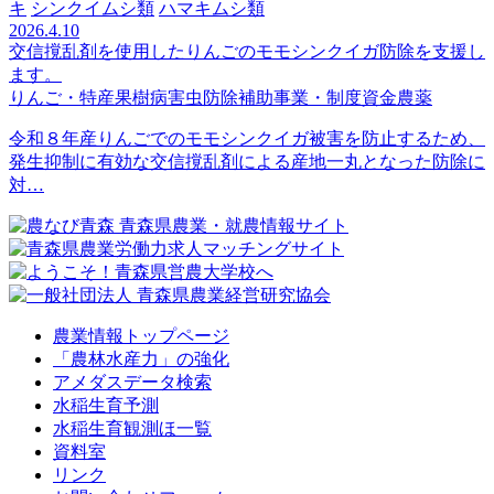
キ
シンクイムシ類
ハマキムシ類
2026.4.10
交信撹乱剤を使用したりんごのモモシンクイガ防除を支援し
ます。
りんご・特産果樹
病害虫防除
補助事業・制度資金
農薬
令和８年産りんごでのモモシンクイガ被害を防止するため、
発生抑制に有効な交信撹乱剤による産地一丸となった防除に
対…
農業情報トップページ
「農林水産力」の強化
アメダスデータ検索
水稲生育予測
水稲生育観測ほ一覧
資料室
リンク