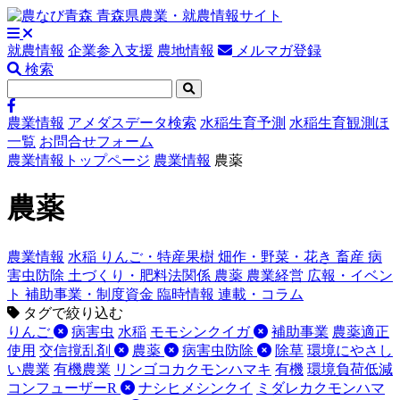
就農情報
企業参入支援
農地情報
メルマガ登録
検索
農業情報
アメダスデータ検索
水稲生育予測
水稲生育観測ほ
一覧
お問合せフォーム
農業情報トップページ
農業情報
農薬
農薬
農業情報
水稲
りんご・特産果樹
畑作・野菜・花き
畜産
病
害虫防除
土づくり・肥料法関係
農薬
農業経営
広報・イベン
ト
補助事業・制度資金
臨時情報
連載・コラム
タグで絞り込む
りんご
病害虫
水稲
モモシンクイガ
補助事業
農薬適正
使用
交信撹乱剤
農薬
病害虫防除
除草
環境にやさし
い農業
有機農業
リンゴコカクモンハマキ
有機
環境負荷低減
コンフューザーR
ナシヒメシンクイ
ミダレカクモンハマ