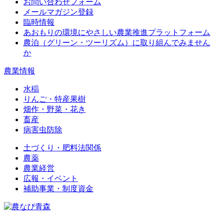
お問い合わせフォーム
メールマガジン登録
臨時情報
あおもりの環境にやさしい農業推進プラットフォーム
農泊（グリーン・ツーリズム）に取り組んでみません
か
農業情報
水稲
りんご・特産果樹
畑作・野菜・花き
畜産
病害虫防除
土づくり・肥料法関係
農薬
農業経営
広報・イベント
補助事業・制度資金