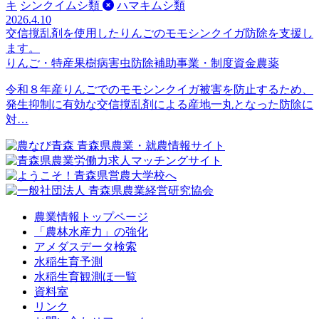
キ
シンクイムシ類
ハマキムシ類
2026.4.10
交信撹乱剤を使用したりんごのモモシンクイガ防除を支援し
ます。
りんご・特産果樹
病害虫防除
補助事業・制度資金
農薬
令和８年産りんごでのモモシンクイガ被害を防止するため、
発生抑制に有効な交信撹乱剤による産地一丸となった防除に
対…
農業情報トップページ
「農林水産力」の強化
アメダスデータ検索
水稲生育予測
水稲生育観測ほ一覧
資料室
リンク