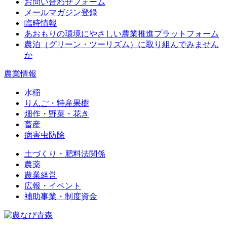
お問い合わせフォーム
メールマガジン登録
臨時情報
あおもりの環境にやさしい農業推進プラットフォーム
農泊（グリーン・ツーリズム）に取り組んでみません
か
農業情報
水稲
りんご・特産果樹
畑作・野菜・花き
畜産
病害虫防除
土づくり・肥料法関係
農薬
農業経営
広報・イベント
補助事業・制度資金