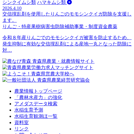
シンクイムシ類
ハマキムシ類
2026.4.10
交信撹乱剤を使用したりんごのモモシンクイガ防除を支援し
ます。
りんご・特産果樹
病害虫防除
補助事業・制度資金
農薬
令和８年産りんごでのモモシンクイガ被害を防止するため、
発生抑制に有効な交信撹乱剤による産地一丸となった防除に
対…
農業情報トップページ
「農林水産力」の強化
アメダスデータ検索
水稲生育予測
水稲生育観測ほ一覧
資料室
リンク