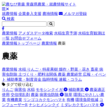
就農情報
企業参入支援
農地情報
メルマガ登録
検索
農業情報
アメダスデータ検索
水稲生育予測
水稲生育観測ほ
一覧
お問合せフォーム
農業情報トップページ
農業情報
農薬
農薬
農業情報
水稲
りんご・特産果樹
畑作・野菜・花き
畜産
病
害虫防除
土づくり・肥料法関係
農薬
農業経営
広報・イベン
ト
補助事業・制度資金
臨時情報
連載・コラム
タグで絞り込む
りんご
病害虫
水稲
モモシンクイガ
補助事業
農薬適正
使用
交信撹乱剤
農薬
病害虫防除
除草
環境にやさしい農
業
有機農業
リンゴコカクモンハマキ
有機
環境負荷低減
コ
ンフューザーR
ナシヒメシンクイ
ミダレカクモンハマキ