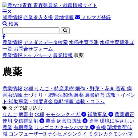
就農情報
企業参入支援
農地情報
メルマガ登録
検索
農業情報
アメダスデータ検索
水稲生育予測
水稲生育観測ほ
一覧
お問合せフォーム
農業情報トップページ
農業情報
農薬
農薬
農業情報
水稲
りんご・特産果樹
畑作・野菜・花き
畜産
病
害虫防除
土づくり・肥料法関係
農薬
農業経営
広報・イベン
ト
補助事業・制度資金
臨時情報
連載・コラム
タグで絞り込む
りんご
病害虫
水稲
モモシンクイガ
補助事業
農薬適正
使用
交信撹乱剤
農薬
病害虫防除
除草
環境にやさしい
農業
有機農業
リンゴコカクモンハマキ
有機
環境負荷低
減
コンフューザーR
ナシヒメシンクイ
ミダレカクモンハマ