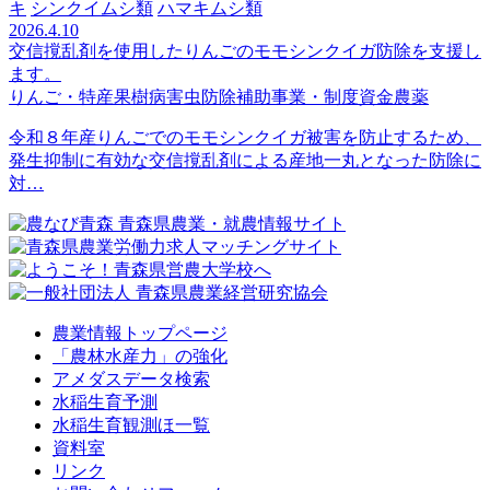
キ
シンクイムシ類
ハマキムシ類
2026.4.10
交信撹乱剤を使用したりんごのモモシンクイガ防除を支援し
ます。
りんご・特産果樹
病害虫防除
補助事業・制度資金
農薬
令和８年産りんごでのモモシンクイガ被害を防止するため、
発生抑制に有効な交信撹乱剤による産地一丸となった防除に
対…
農業情報トップページ
「農林水産力」の強化
アメダスデータ検索
水稲生育予測
水稲生育観測ほ一覧
資料室
リンク