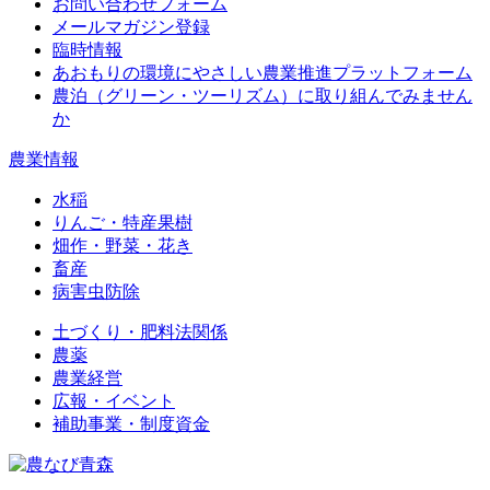
お問い合わせフォーム
メールマガジン登録
臨時情報
あおもりの環境にやさしい農業推進プラットフォーム
農泊（グリーン・ツーリズム）に取り組んでみません
か
農業情報
水稲
りんご・特産果樹
畑作・野菜・花き
畜産
病害虫防除
土づくり・肥料法関係
農薬
農業経営
広報・イベント
補助事業・制度資金