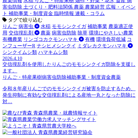
農業情報
水稲
りんご・特産果樹
畑作・野菜・花き
畜産
病
害虫防除
土づくり・肥料法関係
農薬
農業経営
広報・イベン
ト
補助事業・制度資金
臨時情報
連載・コラム
タグで絞り込む
りんご
病害虫
水稲
モモシンクイガ
補助事業
農薬適正使
用
交信撹乱剤
農薬
病害虫防除
除草
環境にやさしい農業
有機農業
リンゴコカクモンハマキ
有機
環境負荷低減
コ
ンフューザーR
ナシヒメシンクイ
ミダレカクモンハマキ
シンクイムシ類
ハマキムシ類
2026.4.10
交信撹乱剤を使用したりんごのモモシンクイガ防除を支援し
ます。
りんご・特産果樹
病害虫防除
補助事業・制度資金
農薬
令和８年産りんごでのモモシンクイガ被害を防止するため、
発生抑制に有効な交信撹乱剤による産地一丸となった防除に
対…