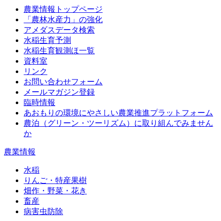
農業情報トップページ
「農林水産力」の強化
アメダスデータ検索
水稲生育予測
水稲生育観測ほ一覧
資料室
リンク
お問い合わせフォーム
メールマガジン登録
臨時情報
あおもりの環境にやさしい農業推進プラットフォーム
農泊（グリーン・ツーリズム）に取り組んでみません
か
農業情報
水稲
りんご・特産果樹
畑作・野菜・花き
畜産
病害虫防除