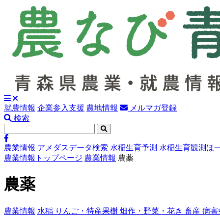
就農情報
企業参入支援
農地情報
メルマガ登録
検索
農業情報
アメダスデータ検索
水稲生育予測
水稲生育観測ほ
農業情報トップページ
農業情報
農薬
農薬
農業情報
水稲
りんご・特産果樹
畑作・野菜・花き
畜産
病害