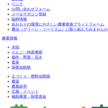
リンク
お問い合わせフォーム
メールマガジン登録
臨時情報
あおもりの環境にやさしい農業推進プラットフォーム
農泊（グリーン・ツーリズム）に取り組んでみませんか
農業情報
水稲
りんご・特産果樹
畑作・野菜・花き
畜産
病害虫防除
土づくり・肥料法関係
農薬
農業経営
広報・イベント
補助事業・制度資金