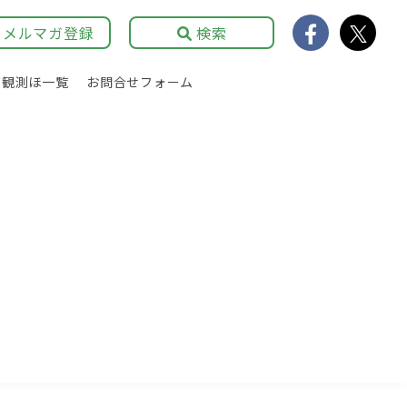
メルマガ登録
検索
育観測ほ一覧
お問合せフォーム
農業経営
広報・イベント
補助事業・制度資金