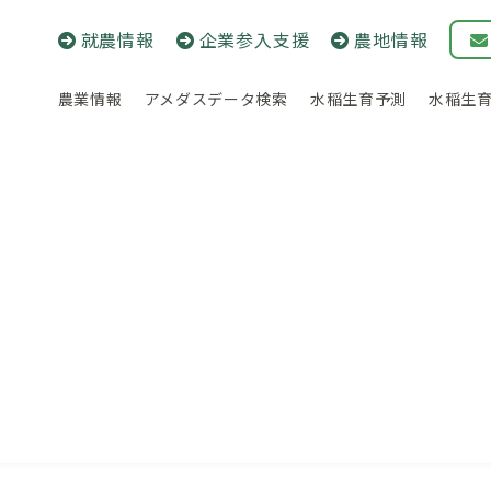
就農情報
企業参入支援
農地情報
農業情報
アメダスデータ検索
水稲生育予測
水稲生
農薬
農薬
菜・花き
畜産
病害虫防除
土づくり・肥料法関係
農薬
臨時情報
連載・コラム