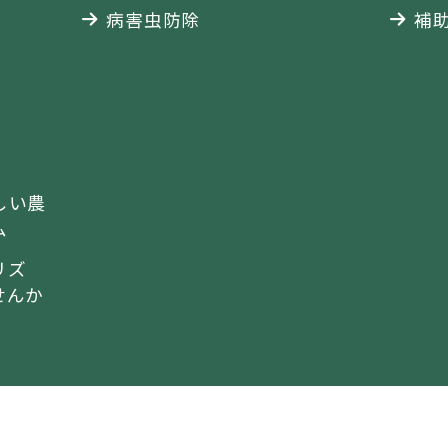
病害虫防除
補
しい農
ム
リズ
せんか