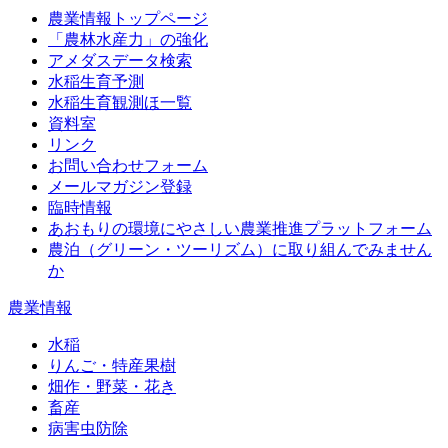
農業情報トップページ
「農林水産力」の強化
アメダスデータ検索
水稲生育予測
水稲生育観測ほ一覧
資料室
リンク
お問い合わせフォーム
メールマガジン登録
臨時情報
あおもりの環境にやさしい農業推進プラットフォーム
農泊（グリーン・ツーリズム）に取り組んでみません
か
農業情報
水稲
りんご・特産果樹
畑作・野菜・花き
畜産
病害虫防除