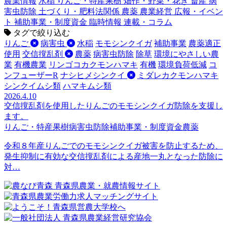
農業情報
水稲
りんご・特産果樹
畑作・野菜・花き
畜産
病
害虫防除
土づくり・肥料法関係
農薬
農業経営
広報・イベン
ト
補助事業・制度資金
臨時情報
連載・コラム
タグで絞り込む
りんご
病害虫
水稲
モモシンクイガ
補助事業
農薬適正
使用
交信撹乱剤
農薬
病害虫防除
除草
環境にやさしい農
業
有機農業
リンゴコカクモンハマキ
有機
環境負荷低減
コ
ンフューザーR
ナシヒメシンクイ
ミダレカクモンハマキ
シンクイムシ類
ハマキムシ類
2026.4.10
交信撹乱剤を使用したりんごのモモシンクイガ防除を支援し
ます。
りんご・特産果樹
病害虫防除
補助事業・制度資金
農薬
令和８年産りんごでのモモシンクイガ被害を防止するため、
発生抑制に有効な交信撹乱剤による産地一丸となった防除に
対…