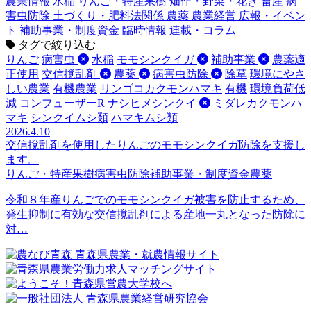
農業情報
水稲
りんご・特産果樹
畑作・野菜・花き
畜産
病
害虫防除
土づくり・肥料法関係
農薬
農業経営
広報・イベン
ト
補助事業・制度資金
臨時情報
連載・コラム
タグで絞り込む
りんご
病害虫
水稲
モモシンクイガ
補助事業
農薬適
正使用
交信撹乱剤
農薬
病害虫防除
除草
環境にやさ
しい農業
有機農業
リンゴコカクモンハマキ
有機
環境負荷低
減
コンフューザーR
ナシヒメシンクイ
ミダレカクモンハ
マキ
シンクイムシ類
ハマキムシ類
2026.4.10
交信撹乱剤を使用したりんごのモモシンクイガ防除を支援し
ます。
りんご・特産果樹
病害虫防除
補助事業・制度資金
農薬
令和８年産りんごでのモモシンクイガ被害を防止するため、
発生抑制に有効な交信撹乱剤による産地一丸となった防除に
対…