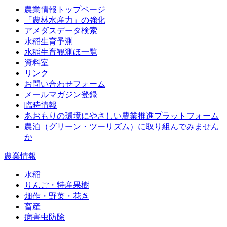
農業情報トップページ
「農林水産力」の強化
アメダスデータ検索
水稲生育予測
水稲生育観測ほ一覧
資料室
リンク
お問い合わせフォーム
メールマガジン登録
臨時情報
あおもりの環境にやさしい農業推進プラットフォーム
農泊（グリーン・ツーリズム）に取り組んでみません
か
農業情報
水稲
りんご・特産果樹
畑作・野菜・花き
畜産
病害虫防除