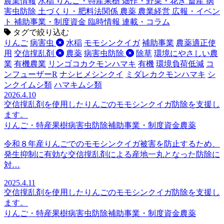
農業情報
水稲
りんご・特産果樹
畑作・野菜・花き
畜産
病
害虫防除
土づくり・肥料法関係
農薬
農業経営
広報・イベン
ト
補助事業・制度資金
臨時情報
連載・コラム
タグで絞り込む
りんご
病害虫
水稲
モモシンクイガ
補助事業
農薬適正使
用
交信撹乱剤
農薬
病害虫防除
除草
環境にやさしい農
業
有機農業
リンゴコカクモンハマキ
有機
環境負荷低減
コ
ンフューザーR
ナシヒメシンクイ
ミダレカクモンハマキ
シ
ンクイムシ類
ハマキムシ類
2026.4.10
交信撹乱剤を使用したりんごのモモシンクイガ防除を支援し
ます。
りんご・特産果樹
病害虫防除
補助事業・制度資金
農薬
令和８年産りんごでのモモシンクイガ被害を防止するため、
発生抑制に有効な交信撹乱剤による産地一丸となった防除に
対…
2025.4.11
交信撹乱剤を使用したりんごのモモシンクイガ防除を支援し
ます。
りんご・特産果樹
病害虫防除
補助事業・制度資金
農薬