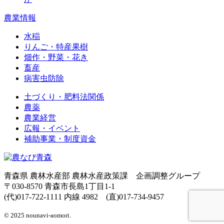
農業情報
水稲
りんご・特産果樹
畑作・野菜・花き
畜産
病害虫防除
土づくり・肥料法関係
農薬
農業経営
広報・イベント
補助事業・制度資金
青森県 農林水産部 農林水産政策課 企画調整グループ
〒030-8570 青森市長島1丁目1-1
(代)017-722-1111 内線 4982 (直)017-734-9457
© 2025 nounavi-aomori.