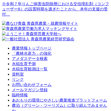
※令和７年りんご病害虫防除暦における交信撹乱剤（コンフ
ューザーR）の設置時期を過ぎたことから、本年の支援の受
付…
農業情報トップページ
「農林水産力」の強化
アメダスデータ検索
水稲生育予測
水稲生育観測ほ一覧
資料室
リンク
お問い合わせフォーム
メールマガジン登録
臨時情報
あおもりの環境にやさしい農業推進プラットフォーム
農泊（グリーン・ツーリズム）に取り組んでみません
か