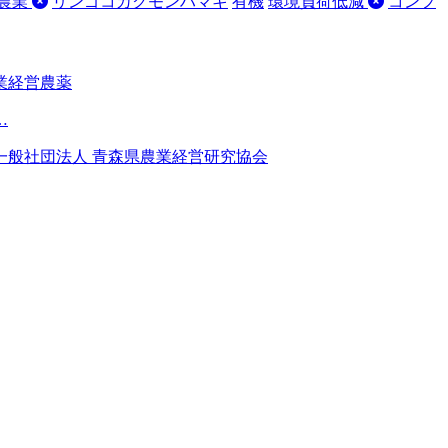
農業
リンゴコカクモンハマキ
有機
環境負荷低減
コンフ
業経営
農薬
…