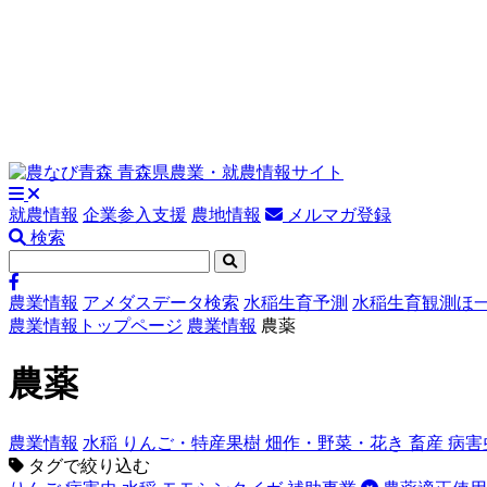
就農情報
企業参入支援
農地情報
メルマガ登録
検索
農業情報
アメダスデータ検索
水稲生育予測
水稲生育観測ほ
農業情報トップページ
農業情報
農薬
農薬
農業情報
水稲
りんご・特産果樹
畑作・野菜・花き
畜産
病害
タグで絞り込む