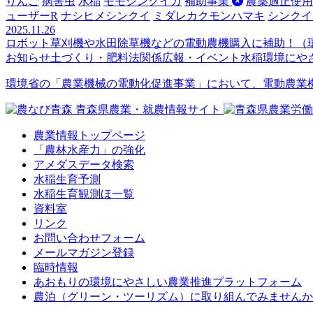
りんご
病害虫
水稲
モモシンクイガ
補助事業
農薬適正使用
ューザーR
ナシヒメシンクイ
ミダレカクモンハマキ
シンクイ
2025.11.26
ロボット草刈機や水田除草機などの電動農機購入に補助！（環
お知らせ
土づくり・肥料法関係
広報・イベント
水稲
環境にや
環境省の「農業機械の電動化促進事業」において、電動農業
農業情報トップページ
「農林水産力」の強化
アメダスデータ検索
水稲生育予測
水稲生育観測ほ一覧
資料室
リンク
お問い合わせフォーム
メールマガジン登録
臨時情報
あおもりの環境にやさしい農業推進プラットフォーム
農泊（グリーン・ツーリズム）に取り組んでみませんか