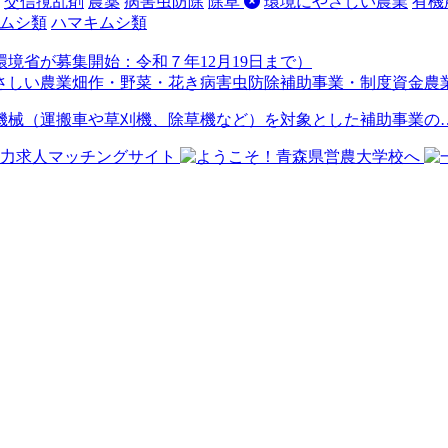
交信撹乱剤
農薬
病害虫防除
除草
環境にやさしい農業
有機
ムシ類
ハマキムシ類
境省が募集開始：令和７年12月19日まで）
さしい農業
畑作・野菜・花き
病害虫防除
補助事業・制度資金
農
機械（運搬車や草刈機、除草機など）を対象とした補助事業の