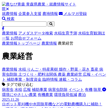
就農情報
企業参入支援
農地情報
メルマガ登録
検索
農業情報
アメダスデータ検索
水稲生育予測
水稲生育観測ほ
一覧
お問合せフォーム
農業情報トップページ
農業情報
農業経営
農業経営
農業情報
水稲
りんご・特産果樹
畑作・野菜・花き
畜産
病
害虫防除
土づくり・肥料法関係
農薬
農業経営
広報・イベン
ト
補助事業・制度資金
臨時情報
連載・コラム
タグで絞り込む
病害虫
水稲
広報
補助事業
病害虫防除
イベント
有機
除草
環境にやさしい農業
有機農業
環境負荷低減
農泊
2025.11.26
ロボット草刈機や水田除草機などの電動農機購入に補助！