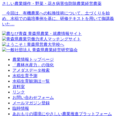
さしい農業
畑作・野菜・花き
病害虫防除
農業経営
農薬
今回は、有機農業への転換技術について、土づくりを始
め、水稲での栽培事例を基に、研修テキストを用いて御講義
いた…
農業情報トップページ
「農林水産力」の強化
アメダスデータ検索
水稲生育予測
水稲生育観測ほ一覧
資料室
リンク
お問い合わせフォーム
メールマガジン登録
臨時情報
あおもりの環境にやさしい農業推進プラットフォーム