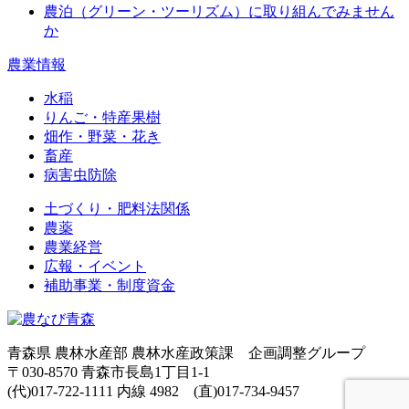
農泊（グリーン・ツーリズム）に取り組んでみません
か
農業情報
水稲
りんご・特産果樹
畑作・野菜・花き
畜産
病害虫防除
土づくり・肥料法関係
農薬
農業経営
広報・イベント
補助事業・制度資金
青森県 農林水産部 農林水産政策課 企画調整グループ
〒030-8570 青森市長島1丁目1-1
(代)017-722-1111 内線 4982 (直)017-734-9457