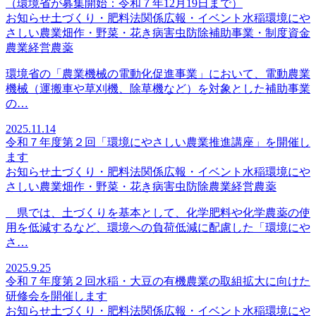
（環境省が募集開始：令和７年12月19日まで）
お知らせ
土づくり・肥料法関係
広報・イベント
水稲
環境にや
さしい農業
畑作・野菜・花き
病害虫防除
補助事業・制度資金
農業経営
農薬
環境省の「農業機械の電動化促進事業」において、電動農業
機械（運搬車や草刈機、除草機など）を対象とした補助事業
の…
2025.11.14
令和７年度第２回「環境にやさしい農業推進講座」を開催し
ます
お知らせ
土づくり・肥料法関係
広報・イベント
水稲
環境にや
さしい農業
畑作・野菜・花き
病害虫防除
農業経営
農薬
県では、土づくりを基本として、化学肥料や化学農薬の使
用を低減するなど、環境への負荷低減に配慮した「環境にや
さ…
2025.9.25
令和７年度第２回水稲・大豆の有機農業の取組拡大に向けた
研修会を開催します
お知らせ
土づくり・肥料法関係
広報・イベント
水稲
環境にや