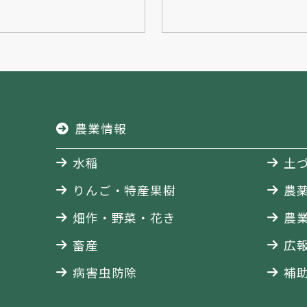
農業情報
水稲
土
りんご・特産果樹
農
畑作・野菜・花き
農
畜産
広
病害虫防除
補