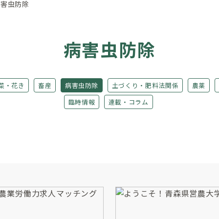
病害虫防除
病害虫防除
菜・花き
畜産
病害虫防除
土づくり・肥料法関係
農薬
臨時情報
連載・コラム