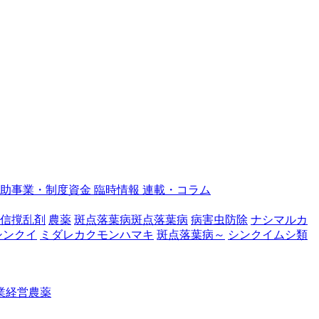
補助事業・制度資金
臨時情報
連載・コラム
信撹乱剤
農薬
斑点落葉病斑点落葉病
病害虫防除
ナシマルカ
シンクイ
ミダレカクモンハマキ
斑点落葉病～
シンクイムシ類
業経営
農薬
…