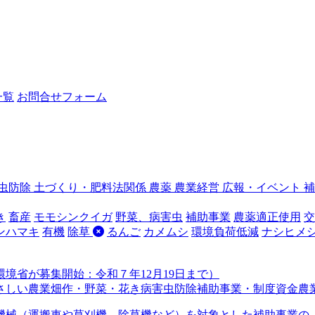
一覧
お問合せフォーム
虫防除
土づくり・肥料法関係
農薬
農業経営
広報・イベント
き
畜産
モモシンクイガ
野菜、病害虫
補助事業
農薬適正使用
交
ンハマキ
有機
除草
るんご
カメムシ
環境負荷低減
ナシヒメ
境省が募集開始：令和７年12月19日まで）
さしい農業
畑作・野菜・花き
病害虫防除
補助事業・制度資金
農
機械（運搬車や草刈機、除草機など）を対象とした補助事業の