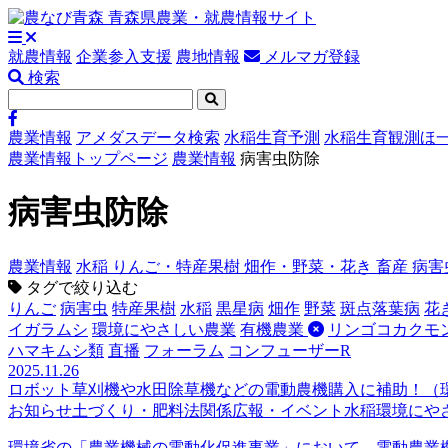
就農情報
企業参入支援
農地情報
メルマガ登録
検索
農業情報
アメダスデータ検索
水稲生育予測
水稲生育観測ほ
農業情報トップページ
農業情報
病害虫防除
病害虫防除
農業情報
水稲
りんご・特産果樹
畑作・野菜・花き
畜産
病害
タグで絞り込む
りんご
病害虫
特産果樹
水稲
黒星病
畑作
野菜
斑点落葉病
花
イガラムシ
環境にやさしい農業
有機農業
リンゴコカクモ
ハマキムシ類
直播
フォーラム
コンフューザーR
2025.11.26
ロボット草刈機や水田除草機などの電動農機購入に補助！（環
お知らせ
土づくり・肥料法関係
広報・イベント
水稲
環境にや
環境省の「農業機械の電動化促進事業」において、電動農業