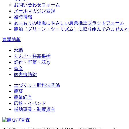
お問い合わせフォーム
メールマガジン登録
臨時情報
あおもりの環境にやさしい農業推進プラットフォーム
農泊（グリーン・ツーリズム）に取り組んでみませんか
農業情報
水稲
りんご・特産果樹
畑作・野菜・花き
畜産
病害虫防除
土づくり・肥料法関係
農薬
農業経営
広報・イベント
補助事業・制度資金