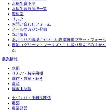
水稲生育予測
水稲生育観測ほ一覧
資料室
リンク
お問い合わせフォーム
メールマガジン登録
臨時情報
あおもりの環境にやさしい農業推進プラットフォーム
農泊（グリーン・ツーリズム）に取り組んでみません
か
農業情報
水稲
りんご・特産果樹
畑作・野菜・花き
畜産
病害虫防除
土づくり・肥料法関係
農薬
農業経営