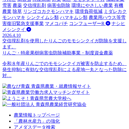
雪害
農薬
交信撹乱剤
病害虫防除
環境にやさしい農業
有機
農業
除草
リンゴコカクモンハマキ
環境負荷低減
ミダレカク
モンハマキ
シンクイムシ類
ハマキムシ類
農業用ハウス等雪
害復旧緊急支援事業
マメコバチ
コンフューザーR
ナシヒ
メシンクイ
2026.4.10
交信撹乱剤を使用したりんごのモモシンクイガ防除を支援し
ます。
りんご・特産果樹
病害虫防除
補助事業・制度資金
農薬
令和８年産りんごでのモモシンクイガ被害を防止するため、
発生抑制に有効な交信撹乱剤による産地一丸となった防除に
対…
農業情報トップページ
「農林水産力」の強化
アメダスデータ検索