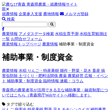
就農情報
企業参入支援
農地情報
メルマガ登録
検索
農業情報
アメダスデータ検索
水稲生育予測
水稲生育観測ほ
一覧
お問合せフォーム
農業情報トップページ
農業情報
補助事業・制度資金
補助事業・制度資金
農業情報
水稲
りんご・特産果樹
畑作・野菜・花き
畜産
病
害虫防除
土づくり・肥料法関係
農薬
農業経営
広報・イベン
ト
補助事業・制度資金
臨時情報
連載・コラム
青森県の農業者等が活用できる主な補助事業・融資制度につ
いてはこちら（青森県庁Webサイトへ移動します）
タグで絞り込む
りんご
病害虫
特産果樹
野菜
花き
モモシンクイガ
補助事業