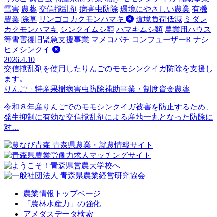
雪害
農薬
交信撹乱剤
病害虫防除
環境にやさしい農業
有機
農業
除草
リンゴコカクモンハマキ
環境負荷低減
ミダレ
カクモンハマキ
シンクイムシ類
ハマキムシ類
農業用ハウス
等雪害復旧緊急支援事業
マメコバチ
コンフューザーR
ナシ
ヒメシンクイ
2026.4.10
交信撹乱剤を使用したりんごのモモシンクイガ防除を支援し
ます。
りんご・特産果樹
病害虫防除
補助事業・制度資金
農薬
令和８年産りんごでのモモシンクイガ被害を防止するため、
発生抑制に有効な交信撹乱剤による産地一丸となった防除に
対…
農業情報トップページ
「農林水産力」の強化
アメダスデータ検索