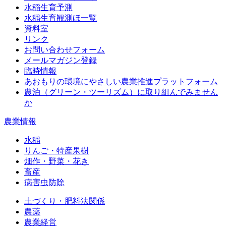
水稲生育予測
水稲生育観測ほ一覧
資料室
リンク
お問い合わせフォーム
メールマガジン登録
臨時情報
あおもりの環境にやさしい農業推進プラットフォーム
農泊（グリーン・ツーリズム）に取り組んでみません
か
農業情報
水稲
りんご・特産果樹
畑作・野菜・花き
畜産
病害虫防除
土づくり・肥料法関係
農薬
農業経営