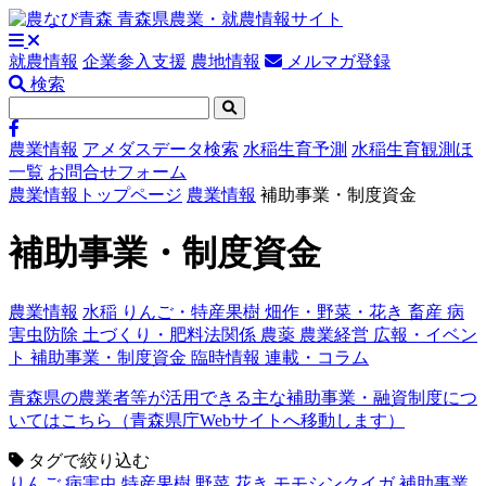
就農情報
企業参入支援
農地情報
メルマガ登録
検索
農業情報
アメダスデータ検索
水稲生育予測
水稲生育観測ほ
一覧
お問合せフォーム
農業情報トップページ
農業情報
補助事業・制度資金
補助事業・制度資金
農業情報
水稲
りんご・特産果樹
畑作・野菜・花き
畜産
病
害虫防除
土づくり・肥料法関係
農薬
農業経営
広報・イベン
ト
補助事業・制度資金
臨時情報
連載・コラム
青森県の農業者等が活用できる主な補助事業・融資制度につ
いてはこちら（青森県庁Webサイトへ移動します）
タグで絞り込む
りんご
病害虫
特産果樹
野菜
花き
モモシンクイガ
補助事業