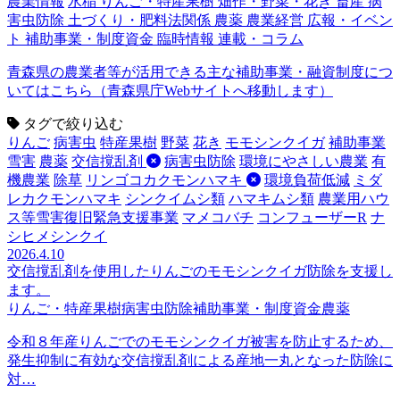
農業情報
水稲
りんご・特産果樹
畑作・野菜・花き
畜産
病
害虫防除
土づくり・肥料法関係
農薬
農業経営
広報・イベン
ト
補助事業・制度資金
臨時情報
連載・コラム
青森県の農業者等が活用できる主な補助事業・融資制度につ
いてはこちら（青森県庁Webサイトへ移動します）
タグで絞り込む
りんご
病害虫
特産果樹
野菜
花き
モモシンクイガ
補助事業
雪害
農薬
交信撹乱剤
病害虫防除
環境にやさしい農業
有
機農業
除草
リンゴコカクモンハマキ
環境負荷低減
ミダ
レカクモンハマキ
シンクイムシ類
ハマキムシ類
農業用ハウ
ス等雪害復旧緊急支援事業
マメコバチ
コンフューザーR
ナ
シヒメシンクイ
2026.4.10
交信撹乱剤を使用したりんごのモモシンクイガ防除を支援し
ます。
りんご・特産果樹
病害虫防除
補助事業・制度資金
農薬
令和８年産りんごでのモモシンクイガ被害を防止するため、
発生抑制に有効な交信撹乱剤による産地一丸となった防除に
対…