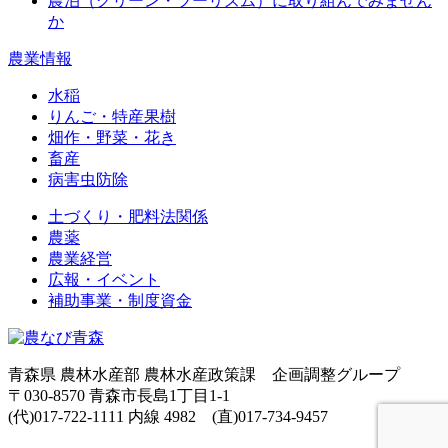
農泊（グリーン・ツーリズム）に取り組んでみません
か
農業情報
水稲
りんご・特産果樹
畑作・野菜・花き
畜産
病害虫防除
土づくり・肥料法関係
農薬
農業経営
広報・イベント
補助事業・制度資金
青森県 農林水産部 農林水産政策課 企画調整グループ
〒030-8570 青森市長島1丁目1-1
(代)017-722-1111 内線 4982 (直)017-734-9457