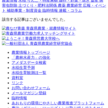
農業情報
水稲
りんご・特産果樹
畑作・野菜・花き
畜産
病
害虫防除
土づくり・肥料法関係
農薬
農業経営
広報・イベン
ト
補助事業・制度資金
臨時情報
連載・コラム
該当する記事はございませんでした。
農業情報トップページ
「農林水産力」の強化
アメダスデータ検索
水稲生育予測
水稲生育観測ほ一覧
資料室
リンク
お問い合わせフォーム
メールマガジン登録
臨時情報
あおもりの環境にやさしい農業推進プラットフォーム