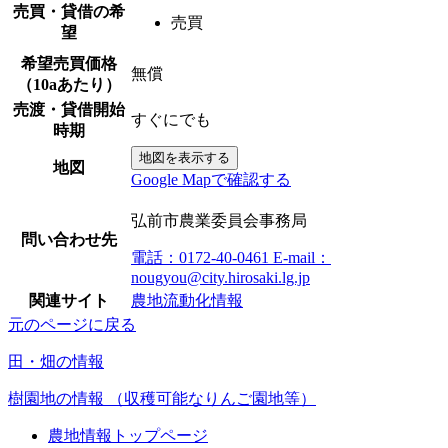
売買・貸借の希
売買
望
希望売買価格
無償
（10aあたり）
売渡・貸借開始
すぐにでも
時期
地図を表示する
地図
Google Mapで確認する
弘前市農業委員会事務局
問い合わせ先
電話：0172-40-0461
E-mail：
nougyou@city.hirosaki.lg.jp
関連サイト
農地流動化情報
元のページに戻る
田・畑の情報
樹園地の情報
（収穫可能なりんご園地等）
農地情報トップページ