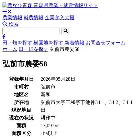
農業情報
就農情報
企業参入支援
検索
田・畑を探す
樹園地を探す
新着情報
お問合せフォーム
ホーム
田・畑を探す
弘前市農委58
弘前市農委58
登録年月日
2026年05月28日
市町村
弘前市
地区名
新和
所在地
弘前市大字三和字下池神34-1、34-2、34-4
現況地目
田
現在の状況
耕作中
面積
13,097㎡
面積区分
1ha以上