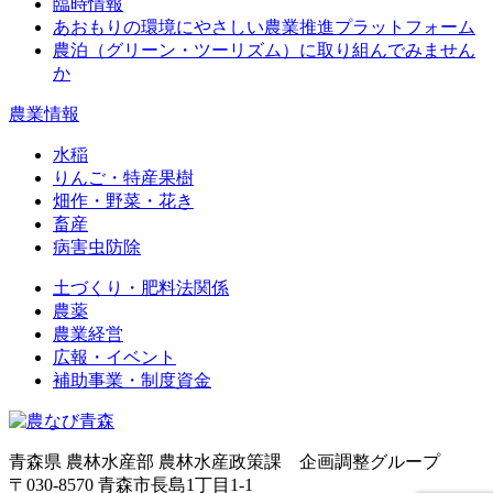
臨時情報
あおもりの環境にやさしい農業推進プラットフォーム
農泊（グリーン・ツーリズム）に取り組んでみません
か
農業情報
水稲
りんご・特産果樹
畑作・野菜・花き
畜産
病害虫防除
土づくり・肥料法関係
農薬
農業経営
広報・イベント
補助事業・制度資金
青森県 農林水産部 農林水産政策課 企画調整グループ
〒030-8570 青森市長島1丁目1-1