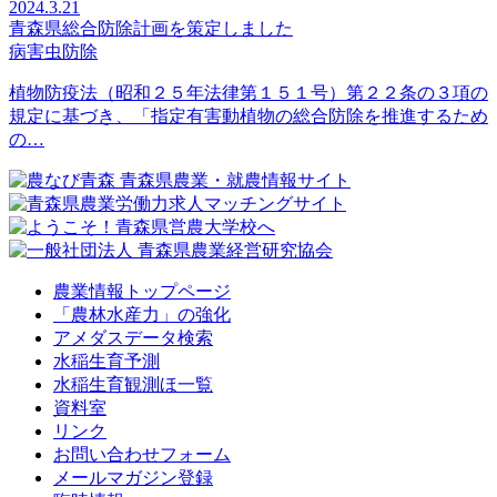
2024.3.21
青森県総合防除計画を策定しました
病害虫防除
植物防疫法（昭和２５年法律第１５１号）第２２条の３項の
規定に基づき、「指定有害動植物の総合防除を推進するため
の…
農業情報トップページ
「農林水産力」の強化
アメダスデータ検索
水稲生育予測
水稲生育観測ほ一覧
資料室
リンク
お問い合わせフォーム
メールマガジン登録