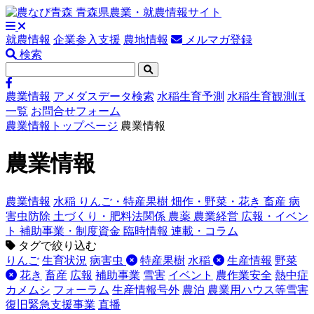
就農情報
企業参入支援
農地情報
メルマガ登録
検索
農業情報
アメダスデータ検索
水稲生育予測
水稲生育観測ほ
一覧
お問合せフォーム
農業情報トップページ
農業情報
農業情報
農業情報
水稲
りんご・特産果樹
畑作・野菜・花き
畜産
病
害虫防除
土づくり・肥料法関係
農薬
農業経営
広報・イベン
ト
補助事業・制度資金
臨時情報
連載・コラム
タグで絞り込む
りんご
生育状況
病害虫
特産果樹
水稲
生産情報
野菜
花き
畜産
広報
補助事業
雪害
イベント
農作業安全
熱中症
カメムシ
フォーラム
生産情報号外
農泊
農業用ハウス等雪害
復旧緊急支援事業
直播