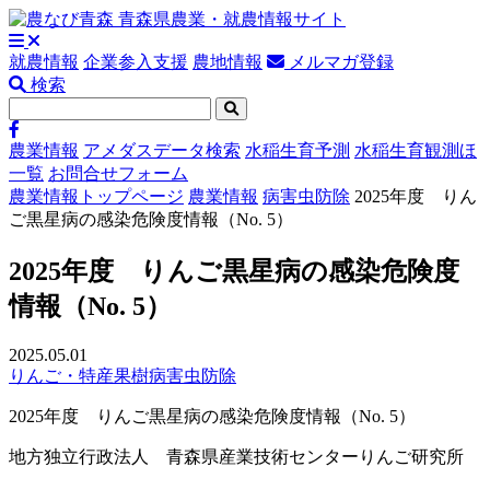
就農情報
企業参入支援
農地情報
メルマガ登録
検索
農業情報
アメダスデータ検索
水稲生育予測
水稲生育観測ほ
一覧
お問合せフォーム
農業情報トップページ
農業情報
病害虫防除
2025年度 りん
ご黒星病の感染危険度情報（No. 5）
2025年度 りんご黒星病の感染危険度
情報（No. 5）
2025.05.01
りんご・特産果樹
病害虫防除
2025年度 りんご黒星病の感染危険度情報（No. 5）
地方独立行政法人 青森県産業技術センターりんご研究所