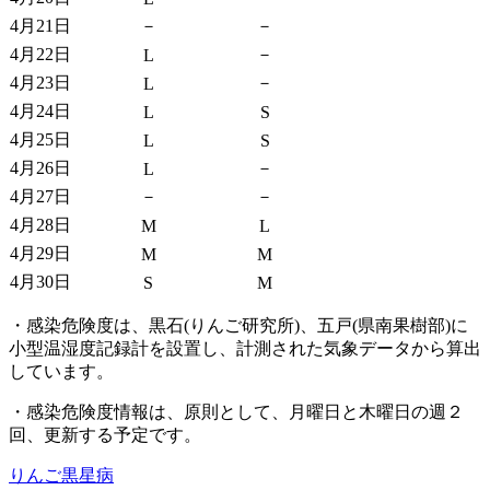
4月21日
－
－
4月22日
－
L
4月23日
－
L
4月24日
L
S
4月25日
L
S
4月26日
－
L
4月27日
－
－
4月28日
M
L
4月29日
M
M
4月30日
S
M
・感染危険度は、黒石(りんご研究所)、五戸(県南果樹部)に
小型温湿度記録計を設置し、計測された気象データから算出
しています。
・感染危険度情報は、原則として、月曜日と木曜日の週２
回、更新する予定です。
りんご
黒星病