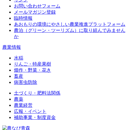
お問い合わせフォーム
メールマガジン登録
臨時情報
あおもりの環境にやさしい農業推進プラットフォーム
農泊（グリーン・ツーリズム）に取り組んでみません
か
農業情報
水稲
りんご・特産果樹
畑作・野菜・花き
畜産
病害虫防除
土づくり・肥料法関係
農薬
農業経営
広報・イベント
補助事業・制度資金