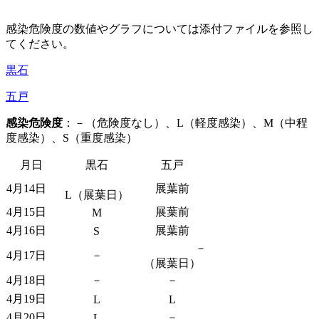
感染危険度の数値やグラフについては添付ファイルを参照し
てください。
黒石
五戸
感染危険度
：－（危険度なし）、L（軽度感染）、M（中程
度感染）、S（重度感染）
月日
黒石
五戸
4月14日
展葉前
L（展葉日）
4月15日
展葉前
M
4月16日
展葉前
S
－
4月17日
－
（展葉日）
4月18日
－
－
4月19日
L
L
4月20日
－
L