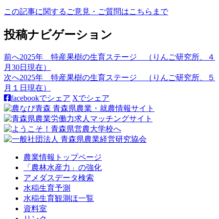
この記事に関するご意見・ご質問はこちらまで
投稿ナビゲーション
前へ
2025年 特産果樹の生育ステージ （りんご研究所、４
月30日現在）
次へ
2025年 特産果樹の生育ステージ （りんご研究所、５
月１日現在）
facebookでシェア
Xでシェア
農業情報トップページ
「農林水産力」の強化
アメダスデータ検索
水稲生育予測
水稲生育観測ほ一覧
資料室
リンク