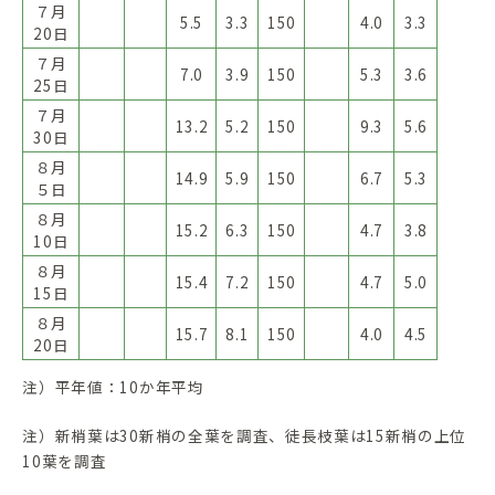
７月
5.5
3.3
150
4.0
3.3
20日
７月
7.0
3.9
150
5.3
3.6
25日
７月
13.2
5.2
150
9.3
5.6
30日
８月
14.9
5.9
150
6.7
5.3
５日
８月
15.2
6.3
150
4.7
3.8
10日
８月
15.4
7.2
150
4.7
5.0
15日
８月
15.7
8.1
150
4.0
4.5
20日
注）平年値：10か年平均
注）新梢葉は30新梢の全葉を調査、徒長枝葉は15新梢の上位
10葉を調査