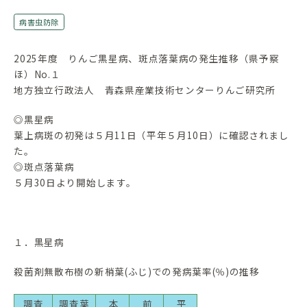
病害虫防除
2025年度 りんご黒星病、斑点落葉病の発生推移（県予察
ほ）No.１
地方独立行政法人 青森県産業技術センターりんご研究所
◎黒星病
葉上病斑の初発は５月11日（平年５月10日）に確認されまし
た。
◎斑点落葉病
５月30日より開始します。
１．黒星病
殺菌剤無散布樹の新梢葉(ふじ)での発病葉率(％)の推移
調査
調査葉
本
前
平