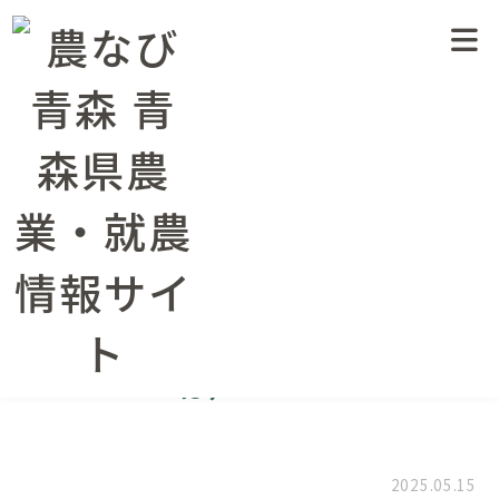
臨時農業生産情報（台風第１５号に対する技術対
策）
農業情報トップページ
農業情報
病害虫防除
2025年度 りん
ご黒星病、斑点落葉病の発生推移（県予察ほ）No.１
2025年度 りんご黒星病、斑
点落葉病の発生推移（県予察
ほ）No.１
2025.05.15