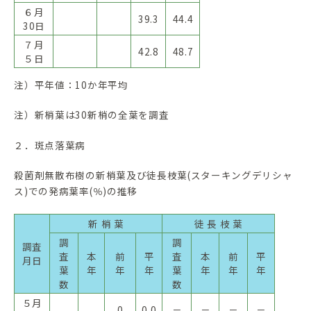
６月
39.3
44.4
30日
７月
42.8
48.7
５日
注）平年値：10か年平均
注）新梢葉は30新梢の全葉を調査
２．斑点落葉病
殺菌剤無散布樹の新梢葉及び徒長枝葉(スターキングデリシャ
ス)での発病葉率(％)の推移
新 梢 葉
徒 長 枝 葉
調
調
調査
査
本
前
平
査
本
前
平
月日
葉
年
年
年
葉
年
年
年
数
数
５月
0
0.0
－
－
－
－