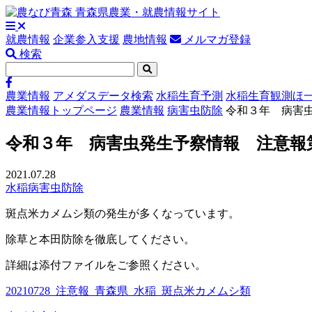
就農情報
企業参入支援
農地情報
メルマガ登録
検索
農業情報
アメダスデータ検索
水稲生育予測
水稲生育観測ほ
農業情報トップページ
農業情報
病害虫防除
令和３年 病害
令和３年 病害虫発生予察情報 注意報
2021.07.28
水稲
病害虫防除
斑点米カメムシ類の発生が多くなっています。
除草と本田防除を徹底してください。
詳細は添付ファイルをご参照ください。
20210728_注意報_青森県_水稲_斑点米カメムシ類