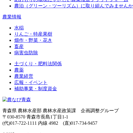
農泊（グリーン・ツーリズム）に取り組んでみませんか
農業情報
水稲
りんご・特産果樹
畑作・野菜・花き
畜産
病害虫防除
土づくり・肥料法関係
農薬
農業経営
広報・イベント
補助事業・制度資金
青森県 農林水産部 農林水産政策課 企画調整グループ
〒030-8570 青森市長島1丁目1-1
(代)017-722-1111 内線 4982 (直)017-734-9457