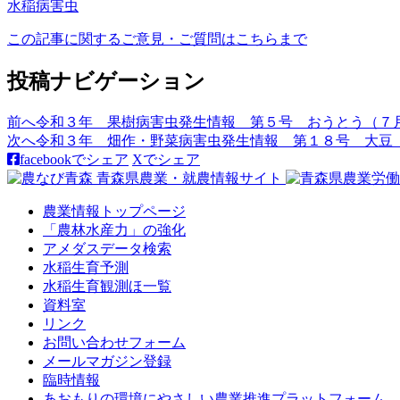
水稲
病害虫
この記事に関するご意見・ご質問はこちらまで
投稿ナビゲーション
前へ
令和３年 果樹病害虫発生情報 第５号 おうとう（７
次へ
令和３年 畑作・野菜病害虫発生情報 第１８号 大豆
facebookでシェア
Xでシェア
農業情報トップページ
「農林水産力」の強化
アメダスデータ検索
水稲生育予測
水稲生育観測ほ一覧
資料室
リンク
お問い合わせフォーム
メールマガジン登録
臨時情報
あおもりの環境にやさしい農業推進プラットフォーム