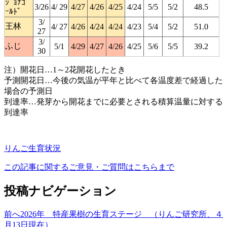
ｼﾞｮﾅｺﾞ
3/26
4/ 29
4/27
4/26
4/25
4/24
5/5
5/2
48.5
ｰﾙﾄﾞ
3/
王林
4/ 27
4/26
4/24
4/24
4/23
5/4
5/2
51.0
27
3/
ふじ
5/1
4/29
4/27
4/26
4/25
5/6
5/5
39.2
30
注）開花日…1～2花開花したとき
予測開花日…今後の気温が平年と比べて各温度差で経過した
場合の予測日
到達率…発芽から開花までに必要とされる積算温量に対する
到達率
りんご
生育状況
この記事に関するご意見・ご質問はこちらまで
投稿ナビゲーション
前へ
2026年 特産果樹の生育ステージ （りんご研究所、４
月13日現在）