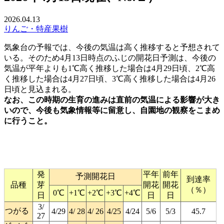
2026.04.13
りんご・特産果樹
気象台の予報では、今後の気温は高く推移すると予想されて
いる。そのため4月13日時点のふじの開花日予測は、今後の
気温が平年よりも1℃高く推移した場合は4月29日頃、2℃高
く推移した場合は4月27日頃、3℃高く推移した場合は4月26
日頃と見込まれる。
なお、この時期の生育の進みは直前の気温による影響が大き
いので、今後も気象情報等に留意し、自園地の観察をこまめ
に行うこと。
発
平年
前年
予測開花日
到達率
品種
芽
開花
開花
（％）
0℃
+1℃
+2℃
+3℃
+4℃
日
日
日
3/
つがる
4/29
4/ 28
4/ 26
4/25
4/24
5/6
5/3
45.7
27