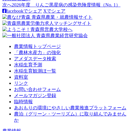
次へ
2026年度 りんご黒星病の感染危険度情報（No. 1）
facebookでシェア
Xでシェア
農業情報トップページ
「農林水産力」の強化
アメダスデータ検索
水稲生育予測
水稲生育観測ほ一覧
資料室
リンク
お問い合わせフォーム
メールマガジン登録
臨時情報
あおもりの環境にやさしい農業推進プラットフォーム
農泊（グリーン・ツーリズム）に取り組んでみません
か
農業情報