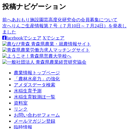
投稿ナビゲーション
前へ
あおもり施設園芸高度化研究会の会員募集について
次へ
りんご生産情報第７号（７月10日～７月24日）を発表し
ました
facebookでシェア
Xでシェア
農業情報トップページ
「農林水産力」の強化
アメダスデータ検索
水稲生育予測
水稲生育観測ほ一覧
資料室
リンク
お問い合わせフォーム
メールマガジン登録
臨時情報