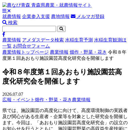
就農情報
企業参入支援
農地情報
メルマガ登録
検索
農業情報
アメダスデータ検索
水稲生育予測
水稲生育観測ほ
一覧
お問合せフォーム
農業情報トップページ
農業情報
畑作・野菜・花き
令和８年
度第１回あおもり施設園芸高度化研究会を開催します
令和８年度第１回あおもり施設園芸高
度化研究会を開催します
2026.07.07
広報・イベント
畑作・野菜・花き
農業情報
県では、施設園芸の高度化に向けて、高度環境制御の実践者
及び関心がある生産者・企業等を対象とした研究会を開催し
ます。今回は、「あおもり施設園芸高度化研究会」の設立の
お知らせを行うとともに、施設園芸野菜の高収益生産技術に