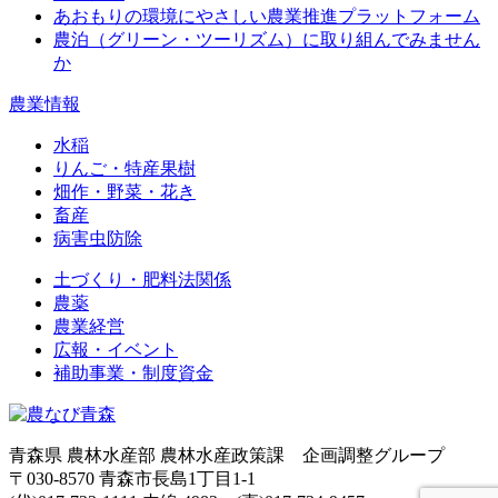
あおもりの環境にやさしい農業推進プラットフォーム
農泊（グリーン・ツーリズム）に取り組んでみません
か
農業情報
水稲
りんご・特産果樹
畑作・野菜・花き
畜産
病害虫防除
土づくり・肥料法関係
農薬
農業経営
広報・イベント
補助事業・制度資金
青森県 農林水産部 農林水産政策課 企画調整グループ
〒030-8570 青森市長島1丁目1-1