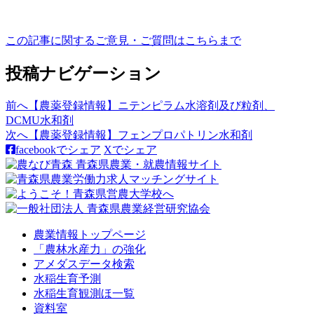
この記事に関するご意見・ご質問はこちらまで
投稿ナビゲーション
前へ
【農薬登録情報】ニテンピラム水溶剤及び粒剤、
DCMU水和剤
次へ
【農薬登録情報】フェンプロパトリン水和剤
facebookでシェア
Xでシェア
農業情報トップページ
「農林水産力」の強化
アメダスデータ検索
水稲生育予測
水稲生育観測ほ一覧
資料室