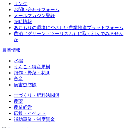
リンク
お問い合わせフォーム
メールマガジン登録
臨時情報
あおもりの環境にやさしい農業推進プラットフォーム
農泊（グリーン・ツーリズム）に取り組んでみません
か
農業情報
水稲
りんご・特産果樹
畑作・野菜・花き
畜産
病害虫防除
土づくり・肥料法関係
農薬
農業経営
広報・イベント
補助事業・制度資金