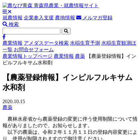
就農情報
企業参入支援
農地情報
メルマガ登録
検索
農業情報
アメダスデータ検索
水稲生育予測
水稲生育観測ほ
一覧
お問合せフォーム
農業情報トップページ
農業情報
農薬
【農薬登録情報】イン
ピルフルキサム水和剤
【農薬登録情報】インピルフルキサム
水和剤
2020.10.15
農薬
農林水産省から農薬登録の変更に伴う使用制限について情
報がありましたので、お知らせします。
以下の農薬は、令和２年１１月１１日の登録内容変更によ
り、使用が制限されますので御注意ください。