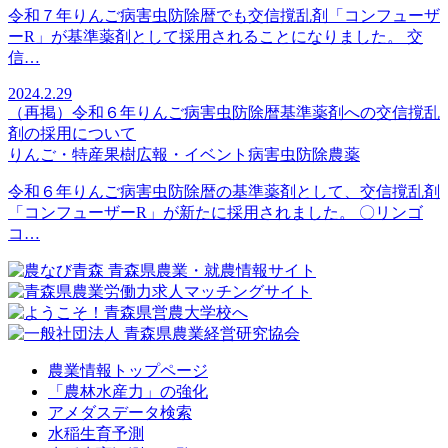
令和７年りんご病害虫防除暦でも交信撹乱剤「コンフューザ
ーR」が基準薬剤として採用されることになりました。 交
信…
2024.2.29
（再掲）令和６年りんご病害虫防除暦基準薬剤への交信撹乱
剤の採用について
りんご・特産果樹
広報・イベント
病害虫防除
農薬
令和６年りんご病害虫防除暦の基準薬剤として、交信撹乱剤
「コンフューザーR」が新たに採用されました。 〇リンゴ
コ…
農業情報トップページ
「農林水産力」の強化
アメダスデータ検索
水稲生育予測