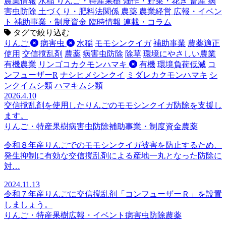
農業情報
水稲
りんご・特産果樹
畑作・野菜・花き
畜産
病
害虫防除
土づくり・肥料法関係
農薬
農業経営
広報・イベン
ト
補助事業・制度資金
臨時情報
連載・コラム
タグで絞り込む
りんご
病害虫
水稲
モモシンクイガ
補助事業
農薬適正
使用
交信撹乱剤
農薬
病害虫防除
除草
環境にやさしい農業
有機農業
リンゴコカクモンハマキ
有機
環境負荷低減
コ
ンフューザーR
ナシヒメシンクイ
ミダレカクモンハマキ
シ
ンクイムシ類
ハマキムシ類
2026.4.10
交信撹乱剤を使用したりんごのモモシンクイガ防除を支援し
ます。
りんご・特産果樹
病害虫防除
補助事業・制度資金
農薬
令和８年産りんごでのモモシンクイガ被害を防止するため、
発生抑制に有効な交信撹乱剤による産地一丸となった防除に
対…
2024.11.13
令和７年産りんごに交信撹乱剤「コンフューザーＲ」を設置
しましょう。
りんご・特産果樹
広報・イベント
病害虫防除
農薬