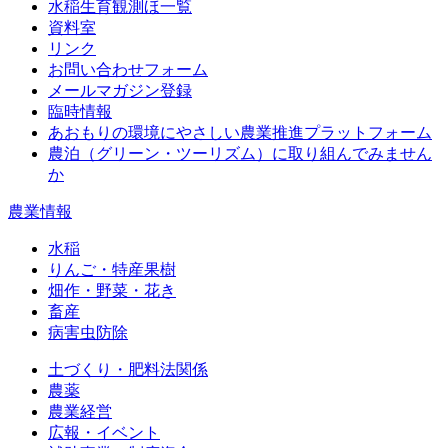
水稲生育観測ほ一覧
資料室
リンク
お問い合わせフォーム
メールマガジン登録
臨時情報
あおもりの環境にやさしい農業推進プラットフォーム
農泊（グリーン・ツーリズム）に取り組んでみません
か
農業情報
水稲
りんご・特産果樹
畑作・野菜・花き
畜産
病害虫防除
土づくり・肥料法関係
農薬
農業経営
広報・イベント