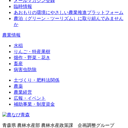
メールマガジン登録
臨時情報
あおもりの環境にやさしい農業推進プラットフォーム
農泊（グリーン・ツーリズム）に取り組んでみません
か
農業情報
水稲
りんご・特産果樹
畑作・野菜・花き
畜産
病害虫防除
土づくり・肥料法関係
農薬
農業経営
広報・イベント
補助事業・制度資金
青森県 農林水産部 農林水産政策課 企画調整グループ