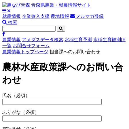
就農情報
企業参入支援
農地情報
メルマガ登録
検索
農業情報
アメダスデータ検索
水稲生育予測
水稲生育観測ほ
一覧
お問合せフォーム
農業情報トップページ
担当課へのお問い合わせ
農林水産政策課へのお問い合
わせ
氏名
（必須）
ふりがな
（必須）
電話番号
（必須）