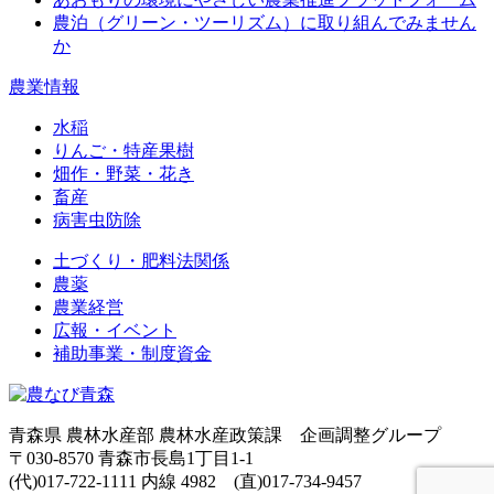
農泊（グリーン・ツーリズム）に取り組んでみません
か
農業情報
水稲
りんご・特産果樹
畑作・野菜・花き
畜産
病害虫防除
土づくり・肥料法関係
農薬
農業経営
広報・イベント
補助事業・制度資金
青森県 農林水産部 農林水産政策課 企画調整グループ
〒030-8570 青森市長島1丁目1-1
(代)017-722-1111 内線 4982 (直)017-734-9457