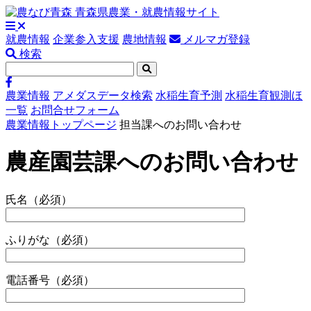
就農情報
企業参入支援
農地情報
メルマガ登録
検索
農業情報
アメダスデータ検索
水稲生育予測
水稲生育観測ほ
一覧
お問合せフォーム
農業情報トップページ
担当課へのお問い合わせ
農産園芸課へのお問い合わせ
氏名
（必須）
ふりがな
（必須）
電話番号
（必須）