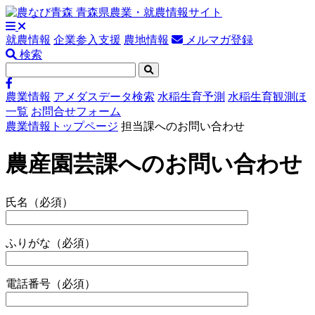
就農情報
企業参入支援
農地情報
メルマガ登録
検索
農業情報
アメダスデータ検索
水稲生育予測
水稲生育観測ほ
一覧
お問合せフォーム
農業情報トップページ
担当課へのお問い合わせ
農産園芸課へのお問い合わせ
氏名
（必須）
ふりがな
（必須）
電話番号
（必須）