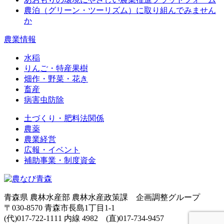
農泊（グリーン・ツーリズム）に取り組んでみません
か
農業情報
水稲
りんご・特産果樹
畑作・野菜・花き
畜産
病害虫防除
土づくり・肥料法関係
農薬
農業経営
広報・イベント
補助事業・制度資金
青森県 農林水産部 農林水産政策課 企画調整グループ
〒030-8570 青森市長島1丁目1-1
(代)017-722-1111 内線 4982 (直)017-734-9457