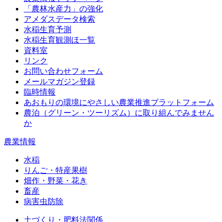
「農林水産力」の強化
アメダスデータ検索
水稲生育予測
水稲生育観測ほ一覧
資料室
リンク
お問い合わせフォーム
メールマガジン登録
臨時情報
あおもりの環境にやさしい農業推進プラットフォーム
農泊（グリーン・ツーリズム）に取り組んでみません
か
農業情報
水稲
りんご・特産果樹
畑作・野菜・花き
畜産
病害虫防除
土づくり・肥料法関係