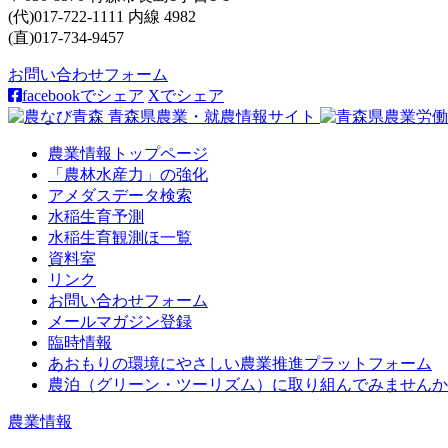
(代)017-722-1111 内線 4982
(直)017-734-9457
お問い合わせフォーム
facebookでシェア
Xでシェア
農業情報トップページ
「農林水産力」の強化
アメダスデータ検索
水稲生育予測
水稲生育観測ほ一覧
資料室
リンク
お問い合わせフォーム
メールマガジン登録
臨時情報
あおもりの環境にやさしい農業推進プラットフォーム
農泊（グリーン・ツーリズム）に取り組んでみませんか
農業情報