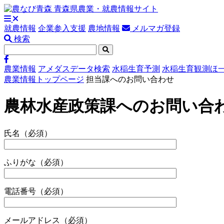
就農情報
企業参入支援
農地情報
メルマガ登録
検索
農業情報
アメダスデータ検索
水稲生育予測
水稲生育観測ほ
農業情報トップページ
担当課へのお問い合わせ
農林水産政策課へのお問い合
氏名
（必須）
ふりがな
（必須）
電話番号
（必須）
メールアドレス
（必須）