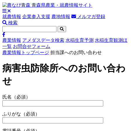
就農情報
企業参入支援
農地情報
メルマガ登録
検索
農業情報
アメダスデータ検索
水稲生育予測
水稲生育観測ほ
一覧
お問合せフォーム
農業情報トップページ
担当課へのお問い合わせ
病害虫防除所へのお問い合わ
せ
氏名
（必須）
ふりがな
（必須）
電話番号
（必須）