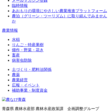
メールマガジン登録
臨時情報
あおもりの環境にやさしい農業推進プラットフォーム
農泊（グリーン・ツーリズム）に取り組んでみません
か
農業情報
水稲
りんご・特産果樹
畑作・野菜・花き
畜産
病害虫防除
土づくり・肥料法関係
農薬
農業経営
広報・イベント
補助事業・制度資金
青森県 農林水産部 農林水産政策課 企画調整グループ