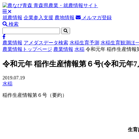
就農情報
企業参入支援
農地情報
メルマガ登録
検索
農業情報
アメダスデータ検索
水稲生育予測
水稲生育観測ほ
農業情報トップページ
農業情報
水稲
令和元年 稲作生産情報第
令和元年 稲作生産情報第６号(令和元年7月
2019.07.19
水稲
稲作生産情報第６号（要約）
生育