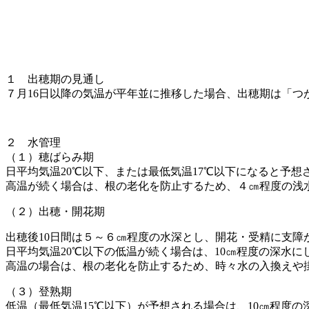
１ 出穂期の見通し
７月16日以降の気温が平年並に推移した場合、出穂期は「つ
２ 水管理
（１）穂ばらみ期
日平均気温20℃以下、または最低気温17℃以下になると予
高温が続く場合は、根の老化を防止するため、４㎝程度の浅
（２）出穂・開花期
出穂後10日間は５～６㎝程度の水深とし、開花・受精に支障
日平均気温20℃以下の低温が続く場合は、10㎝程度の深水に
高温の場合は、根の老化を防止するため、時々水の入換えや
（３）登熟期
低温（最低気温15℃以下）が予想される場合は、10㎝程度の