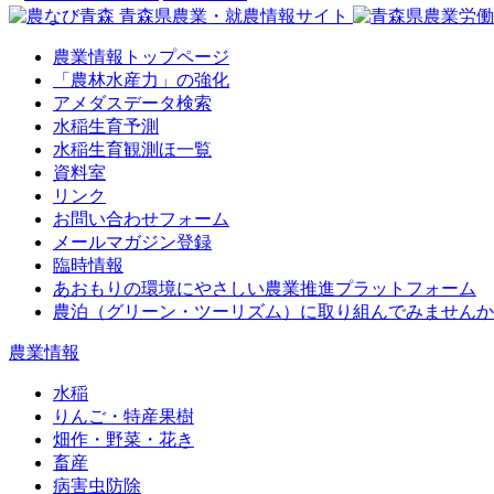
農業情報トップページ
「農林水産力」の強化
アメダスデータ検索
水稲生育予測
水稲生育観測ほ一覧
資料室
リンク
お問い合わせフォーム
メールマガジン登録
臨時情報
あおもりの環境にやさしい農業推進プラットフォーム
農泊（グリーン・ツーリズム）に取り組んでみませんか
農業情報
水稲
りんご・特産果樹
畑作・野菜・花き
畜産
病害虫防除