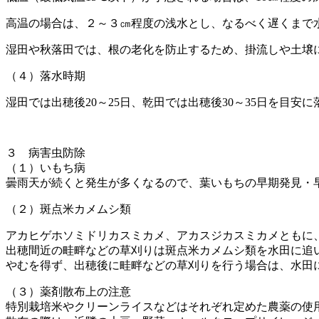
高温の場合は、２～３㎝程度の浅水とし、なるべく遅くまで
湿田や秋落田では、根の老化を防止するため、掛流しや土壌
（４）落水時期
湿田では出穂後20～25日、乾田では出穂後30～35日を目安
３ 病害虫防除
（１）いもち病
曇雨天が続くと発生が多くなるので、葉いもちの早期発見・
（２）斑点米カメムシ類
アカヒゲホソミドリカスミカメ、アカスジカスミカメともに
出穂間近の畦畔などの草刈りは斑点米カメムシ類を水田に追
やむを得ず、出穂後に畦畔などの草刈りを行う場合は、水田
（３）薬剤散布上の注意
特別栽培米やクリーンライスなどはそれぞれ定めた農薬の使