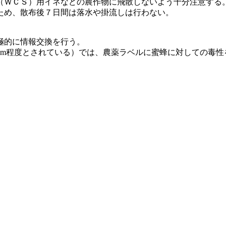
（ＷＣＳ）用イネなどの農作物に飛散しないよう十分注意する
ため、散布後７日間は落水や掛流しは行わない。
極的に情報交換を行う。
km程度とされている）では、農薬ラベルに蜜蜂に対しての毒性