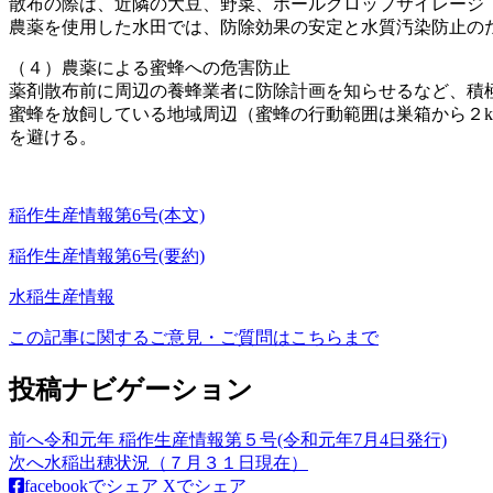
散布の際は、近隣の大豆、野菜、ホールクロップサイレージ
農薬を使用した水田では、防除効果の安定と水質汚染防止の
（４）農薬による蜜蜂への危害防止
薬剤散布前に周辺の養蜂業者に防除計画を知らせるなど、積
蜜蜂を放飼している地域周辺（蜜蜂の行動範囲は巣箱から２
を避ける。
稲作生産情報第6号(本文)
稲作生産情報第6号(要約)
水稲
生産情報
この記事に関するご意見・ご質問はこちらまで
投稿ナビゲーション
前へ
令和元年 稲作生産情報第５号(令和元年7月4日発行)
次へ
水稲出穂状況（７月３１日現在）
facebookでシェア
Xでシェア