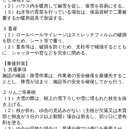
（２）ハウス内を暖房して融雪を促し、落雪を容易にする。
（３）ねぎ等の育苗を行っている場合は、保温資材で二重被
覆するか暖房器具で加温する。
３ 畜産
（１）ロールベールサイレージはストレッチフィルムの破損
を防ぐため、シート等で覆う。
（２）畜舎等は、破損を防ぐため、支柱等で補強するととも
に、シャッターや窓などを完全に閉める。
【事後対策】
１ 共通事項
施設の確認・除雪作業は、作業者の安全確保を最優先するこ
ととし、降雪が治まり、施設等の安全を確保してから行う。
２ りんご等果樹
（１）大雪の際は、樹上の雪下ろしや雪に埋もれた枝先を抜
き上げる。
（２）枝が折れ、ゆ合の見込みがない（主枝が欠落又は木質
部と樹皮が３分の２以上裂開）場合は剪去し、切り口に塗布
剤を塗る。
（３）ゆ合が可能な場合は、普通台樹では傷口を密着させ