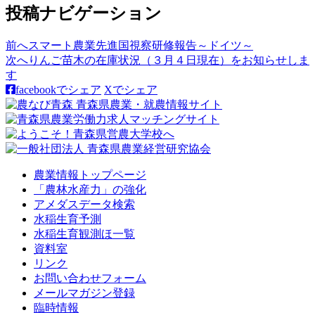
投稿ナビゲーション
前へ
スマート農業先進国視察研修報告～ドイツ～
次へ
りんご苗木の在庫状況（３月４日現在）をお知らせしま
す
facebookでシェア
Xでシェア
農業情報トップページ
「農林水産力」の強化
アメダスデータ検索
水稲生育予測
水稲生育観測ほ一覧
資料室
リンク
お問い合わせフォーム
メールマガジン登録
臨時情報