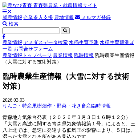
就農情報
企業参入支援
農地情報
メルマガ登録
検索
農業情報
アメダスデータ検索
水稲生育予測
水稲生育観測ほ
一覧
お問合せフォーム
農業情報トップページ
農業情報
臨時情報
臨時農業生産情報
（大雪に対する技術対策）
臨時農業生産情報（大雪に対する技術
対策）
2026.03.03
りんご・特産果樹
畑作・野菜・花き
畜産
臨時情報
青森地方気象台発表（２０２６年３月３日１６時１２分）
「大雪と高波に関する青森県気象情報第１号」によると、三
八上北では、急速に発達する低気圧の影響により、５日は、
湿った大雪となる所がある見込みです。