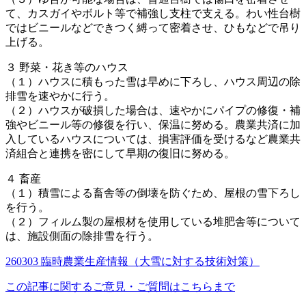
て、カスガイやボルト等で補強し支柱で支える。わい性台樹
ではビニールなどできつく縛って密着させ、ひもなどで吊り
上げる。
３ 野菜・花き等のハウス
（１）ハウスに積もった雪は早めに下ろし、ハウス周辺の除
排雪を速やかに行う。
（２）ハウスが破損した場合は、速やかにパイプの修復・補
強やビニール等の修復を行い、保温に努める。農業共済に加
入しているハウスについては、損害評価を受けるなど農業共
済組合と連携を密にして早期の復旧に努める。
４ 畜産
（１）積雪による畜舎等の倒壊を防ぐため、屋根の雪下ろし
を行う。
（２）フィルム製の屋根材を使用している堆肥舎等について
は、施設側面の除排雪を行う。
260303 臨時農業生産情報（大雪に対する技術対策）
この記事に関するご意見・ご質問はこちらまで