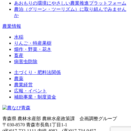
あおもりの環境にやさしい農業推進プラットフォーム
農泊（グリーン・ツーリズム）に取り組んでみません
か
農業情報
水稲
りんご・特産果樹
畑作・野菜・花き
畜産
病害虫防除
土づくり・肥料法関係
農薬
農業経営
広報・イベント
補助事業・制度資金
青森県 農林水産部 農林水産政策課 企画調整グループ
〒030-8570 青森市長島1丁目1-1
(代)017-722-1111 内線 4982 (直)017-734-9457