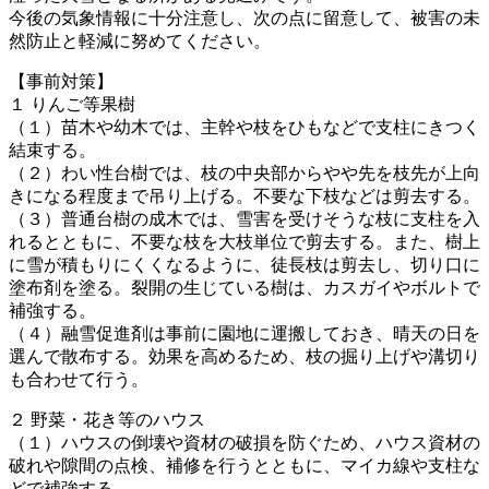
今後の気象情報に十分注意し、次の点に留意して、被害の未
然防止と軽減に努めてください。
【事前対策】
１ りんご等果樹
（１）苗木や幼木では、主幹や枝をひもなどで支柱にきつく
結束する。
（２）わい性台樹では、枝の中央部からやや先を枝先が上向
きになる程度まで吊り上げる。不要な下枝などは剪去する。
（３）普通台樹の成木では、雪害を受けそうな枝に支柱を入
れるとともに、不要な枝を大枝単位で剪去する。また、樹上
に雪が積もりにくくなるように、徒長枝は剪去し、切り口に
塗布剤を塗る。裂開の生じている樹は、カスガイやボルトで
補強する。
（４）融雪促進剤は事前に園地に運搬しておき、晴天の日を
選んで散布する。効果を高めるため、枝の掘り上げや溝切り
も合わせて行う。
２ 野菜・花き等のハウス
（１）ハウスの倒壊や資材の破損を防ぐため、ハウス資材の
破れや隙間の点検、補修を行うとともに、マイカ線や支柱な
どで補強する。