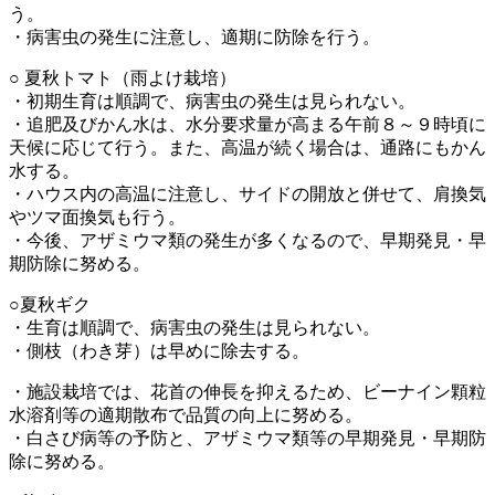
う。
・病害虫の発生に注意し、適期に防除を行う。
○ 夏秋トマト（雨よけ栽培）
・初期生育は順調で、病害虫の発生は見られない。
・追肥及びかん水は、水分要求量が高まる午前８～９時頃に
天候に応じて行う。また、高温が続く場合は、通路にもかん
水する。
・ハウス内の高温に注意し、サイドの開放と併せて、肩換気
やツマ面換気も行う。
・今後、アザミウマ類の発生が多くなるので、早期発見・早
期防除に努める。
○夏秋ギク
・生育は順調で、病害虫の発生は見られない。
・側枝（わき芽）は早めに除去する。
・施設栽培では、花首の伸長を抑えるため、ビーナイン顆粒
水溶剤等の適期散布で品質の向上に努める。
・白さび病等の予防と、アザミウマ類等の早期発見・早期防
除に努める。