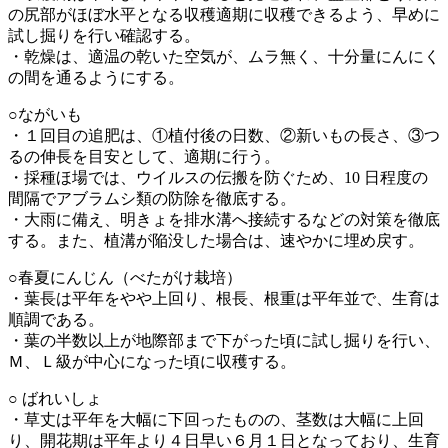
の尻部がほぼ水平となる収穫適期に収穫できるよう、早めに
試し掘りを行い確認する。
・乾燥は、適温の乾いた空気が、ムラ無く、十分量にんにく
の間を通るようにする。
○ながいも
・１回目の追肥は、①植付後の日数、②新いもの長さ、③つ
るの伸長を目安として、適期に行う。
・採種ほ場では、ウイルスの伝搬を防ぐため、10 日程度の
間隔でアブラムシ類の防除を徹底する。
・大雨に備え、明きょを排水溝へ接続するなどの対策を徹底
する。また、植溝が陥没した場合は、速やかに埋め戻す。
○春夏にんじん（べたがけ栽培）
・葉長は平年をやや上回り、根長、根重は平年並で、生育は
順調である。
・葉の半数以上が地際部まで下がった頃に試し掘りを行い、
Ｍ、Ｌ級が中心になった頃に収穫する。
○ ばれいしょ
・草丈は平年を大幅に下回ったものの、茎数は大幅に上回
り、開花期は平年より４日早い６月１日となっており、生育