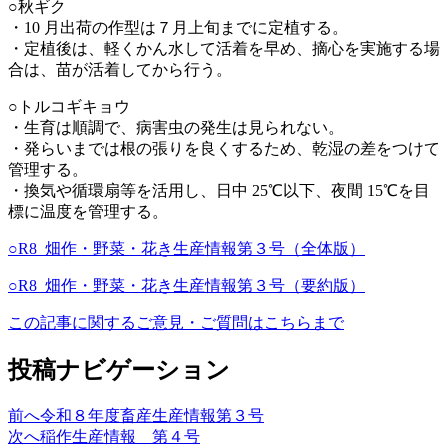
○秋ギク
・10 月出荷の作型は７月上旬までに定植する。
・定植後は、軽くかん水して活着を早め、摘心を実施する場
合は、苗が活着してから行う。
○トルコギキョウ
・生育は順調で、病害虫の発生は見られない。
・発らいまでは根の張りを良くするため、乾湿の差をつけて
管理する。
・換気や循環扇等を活用し、日中 25℃以下、夜間 15℃を目
標に温度を管理する。
○R8_畑作・野菜・花き生産情報第３号（全体版）
○R8_畑作・野菜・花き生産情報第３号（要約版）
この記事に関するご意見・ご質問はこちらまで
投稿ナビゲーション
前へ
令和８年度畜産生産情報第３号
次へ
稲作生産情報 第４号