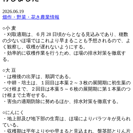
2026.06.19
畑作・野菜・花き
農業情報
○小 麦
・刈取適期は、６月 28 日頃からとなる見込みであり、穂数
の少ないほ場ではこれより早まることも予想されるので、よ
く観察し、収穫が遅れないようにする。
・効率的に収穫作業を行うため、ほ場の排水対策を徹底す
る。
○大 豆
・は種後の出芽は、順調である。
・中耕・培土は、１回目は本葉２～３枚の展開期に初生葉の
つけ根まで、２回目は本葉５～６枚の展開期に第１本葉のつ
け根まで土寄せする。
・害虫の適期防除に努めるほか、排水対策を徹底する。
○にんにく
・地上部及び地下部の生育は、ほ場によりバラツキが見られ
ている。
・収穫期は平年よりやや早まると見込まれ、盤茎部とりん片