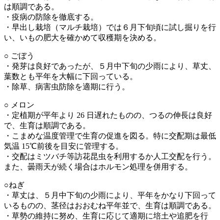
は順調である。
・疫病の防除を徹底する。
・早出し栽培（マルチ栽培）では６月下旬頃に試し掘りを行
い、いもの肥大を確かめて収穫期を決める。
○ ごぼう
・発芽は良好であったが、５月中下旬の少雨により、草丈、
葉数とも平年を大幅に下回っている。
・除草、病害虫防除を適期に行う。
○ メロン
・定植期が平年より 26 日遅れたものの、つるの伸長は良好
で、生育は順調である。
・こまめな温度管理で生育の促進を図る。特に交配期は最低
気温 15℃前後を目安に管理する。
・交配はミツバチ等訪花昆虫を利用するか人工交配を行う。
また、曇雨天が続く場合はホルモン処理を併用する。
○ねぎ
・草丈は、５月中下旬の少雨により、平年をかなり下回って
いるものの、茎径はおおむね平年並で、生育は順調である。
・草勢の維持に努め、生育に応じて適期に培土や追肥を行