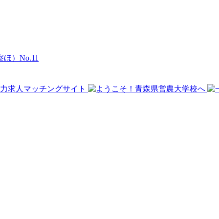
）No.11