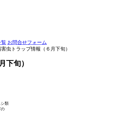
一覧
お問合せフォーム
稲害虫トラップ情報（６月下旬）
月下旬）
シ類

の
