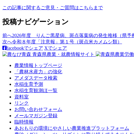
この記事に関するご意見・ご質問はこちらまで
投稿ナビゲーション
前へ
2026年度 りんご黒星病、斑点落葉病の発生推移（県予察ほ
次へ
令和８年度「注意報」第１号（斑点米カメムシ類）
facebookでシェア
Xでシェア
農業情報トップページ
「農林水産力」の強化
アメダスデータ検索
水稲生育予測
水稲生育観測ほ一覧
資料室
リンク
お問い合わせフォーム
メールマガジン登録
臨時情報
あおもりの環境にやさしい農業推進プラットフォーム