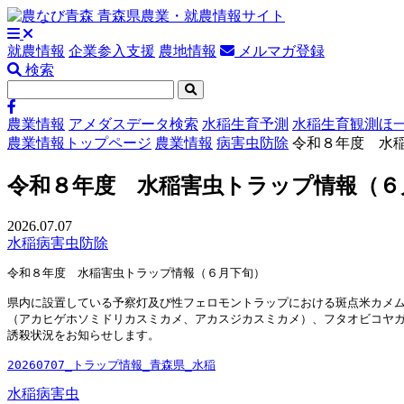
就農情報
企業参入支援
農地情報
メルマガ登録
検索
農業情報
アメダスデータ検索
水稲生育予測
水稲生育観測ほ
農業情報トップページ
農業情報
病害虫防除
令和８年度 水
令和８年度 水稲害虫トラップ情報（６
2026.07.07
水稲
病害虫防除
令和８年度　水稲害虫トラップ情報（６月下旬）

県内に設置している予察灯及び性フェロモントラップにおける斑点米カメム
（アカヒゲホソミドリカスミカメ、アカスジカスミカメ）、フタオビコヤガ
誘殺状況をお知らせします。

20260707_トラップ情報_青森県_水稲
水稲
病害虫