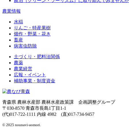
農泊（グリーン・ツーリズム）に取り組んでみませんか
農業情報
水稲
りんご・特産果樹
畑作・野菜・花き
畜産
病害虫防除
土づくり・肥料法関係
農薬
農業経営
広報・イベント
補助事業・制度資金
青森県 農林水産部 農林水産政策課 企画調整グループ
〒030-8570 青森市長島1丁目1-1
(代)017-722-1111 内線 4982 (直)017-734-9457
© 2025 nounavi-aomori.