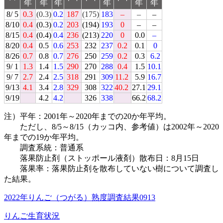
年
年
年
年
年
年
8/ 5
0.3
(0.3)
0.2
187
(175)
183
–
–
–
8/10
0.4
(0.3)
0.2
203
(194)
193
0
–
–
8/15
0.4
(0.4)
0.4
236
(213)
220
0
0.0
–
8/20
0.4
0.5
0.6
253
232
237
0.2
0.1
0
8/26
0.7
0.8
0.7
276
250
259
0.2
0.3
6.2
9/ 1
1.3
1.4
1.5
290
270
288
0.4
1.5
10.1
9/ 7
2.7
2.4
2.5
318
291
309
11.2
5.9
16.7
9/13
4.1
3.4
2.8
329
308
322
40.2
27.1
29.1
9/19
4.2
4.2
326
338
66.2
68.2
注）平年：2001年～2020年までの20か年平均。
ただし、8/5～8/15（カッコ内、参考値）は2002年～2020
年までの19か年平均。
調査系統：普通系
落果防止剤（ストッポール液剤）散布日：8月15日
落果率：落果防止剤を散布していない樹について調査し
た結果。
2022年りんご（つがる）熟度調査結果0913
りんご
生育状況