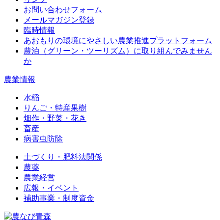
お問い合わせフォーム
メールマガジン登録
臨時情報
あおもりの環境にやさしい農業推進プラットフォーム
農泊（グリーン・ツーリズム）に取り組んでみません
か
農業情報
水稲
りんご・特産果樹
畑作・野菜・花き
畜産
病害虫防除
土づくり・肥料法関係
農薬
農業経営
広報・イベント
補助事業・制度資金