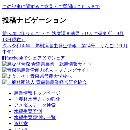
この記事に関するご意見・ご質問はこちらまで
投稿ナビゲーション
前へ
2022年りんご‘トキ’熟度調査結果（りんご研究所、9月
13日現在）
次へ
令和４年 果樹病害虫発生情報 第14号 りんご（９月
中旬）
facebookでシェア
Xでシェア
農業情報トップページ
「農林水産力」の強化
アメダスデータ検索
水稲生育予測
水稲生育観測ほ一覧
資料室
リンク