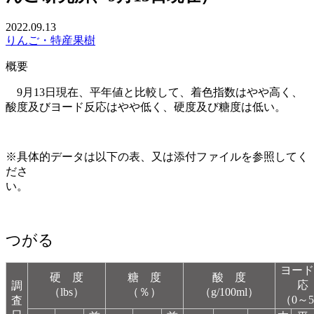
2022.09.13
りんご・特産果樹
概要
9
月13日現在、平年値と比較して、着色指数はやや高く、
酸度及びヨード反応はやや低く、硬度及び糖度は低い。
※具体的データは以下の表、又は添付ファイルを参照してく
ださ
い
つがる
ヨード
硬 度
糖 度
酸 度
応
調
（lbs）
（％）
（g/100ml）
（0～
査