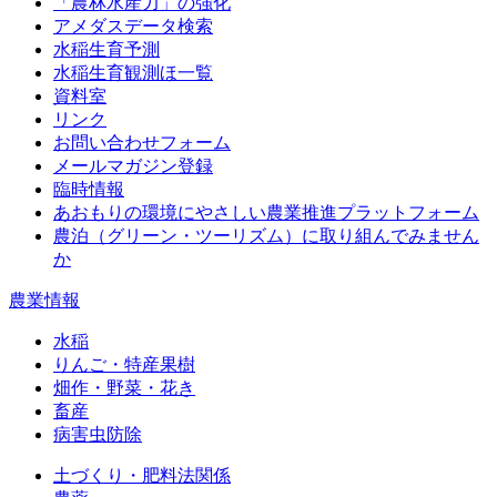
「農林水産力」の強化
アメダスデータ検索
水稲生育予測
水稲生育観測ほ一覧
資料室
リンク
お問い合わせフォーム
メールマガジン登録
臨時情報
あおもりの環境にやさしい農業推進プラットフォーム
農泊（グリーン・ツーリズム）に取り組んでみません
か
農業情報
水稲
りんご・特産果樹
畑作・野菜・花き
畜産
病害虫防除
土づくり・肥料法関係