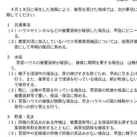
　　４月１８日に発生した強風により、被害を受けた地域では、次の事項に
　期してください。

　１　共通事項

　（１）ハウスやトンネルなどの被覆資材が破損した場合は、早急にビニー
　　　る。

　（２）農業共済に加入しているハウス等農業用施設については、損害評価
　　　密にして早期の復旧に努める。

　２　水稲

    　育苗ハウスの被覆資材が破損し、修復に期間を要する場合は、は種
　　う。

　（１）種子を浸漬中の場合は、芽の伸びすぎを防ぐため、早めに引き上げ
　　　行う。また、催芽近くまで浸漬を行っている場合は、籾が乾燥しない
　　　で保存する。

　（２）既に、は種や育苗を行っている場合は、育苗箱の乾燥や低温による
　　　被覆資材等で覆い、保温・保湿に努める。

　（３）育苗ハウスの修復が困難な場合は、空きハウスへの苗の移動やトン
　　　苗代への切り替えを行う。

　３　野菜・花き

　（１）回復の見込みがある作物は、被覆資材等による保温対策を講ずるほ
　　　葉面散布剤を散布するとともに、病害虫防除を徹底する。

　（２）育苗中や定植後の作物で回復の見込みがない場合は、早急に種子の