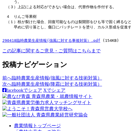
　　　う。

　（３）上記による対応ができない場合は、代替作物を作付する。

　４　りんご等果樹

　（１）枝が裂けた場合、回復可能なものは裂開部をひも等で固く縛るなど
　　　早めに切り落とし、傷口にバッチレートを塗り、カルス形成を促進す
290418臨時農業生産情報(強風に対する事後対策）.pdf
 (154KB)
この記事に関するご意見・ご質問はこちらまで
投稿ナビゲーション
前へ
臨時農業生産情報(強風に対する技術対策）
次へ
臨時農業生産情報(降霜に対する技術対策）
facebookでシェア
Xでシェア
農業情報トップページ