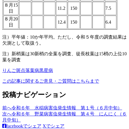
８月15
11.2
150
7.5
日
８月20
12.4
150
6.4
日
注）平年値：10か年平均。ただし、令和５年度の調査結果は
欠測として取扱う。
注）新梢葉は30新梢の全葉を調査、徒長枝葉は15梢の上位10
葉を調査
りんご
斑点落葉病
黒星病
この記事に関するご意見・ご質問はこちらまで
投稿ナビゲーション
前へ
令和６年 水稲病害虫発生情報 第１号（６月中旬）
次へ
令和６年 野菜病害虫発生情報 第４号 にんにく（６
月中旬）
facebookでシェア
Xでシェア