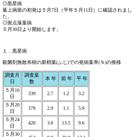
◎黒星病
葉上病斑の初発は５月7日（平年５月11日）に確認されまし
た。
◎斑点落葉病
５月30日より開始します。
１．黒星病
殺菌剤無散布樹の新梢葉(ふじ)での発病葉率(％)の推移
調査月
調査葉
本 年
前 年
平 年
日
数
５月16
339
2.7
1.2
3.2
日
５月20
379
2.9
1.1
5.9
日
５月24
420
3.6
13.5
9.6
日
５月30