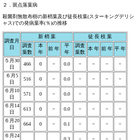
２．斑点落葉病
殺菌剤無散布樹の新梢葉及び徒長枝葉(スターキングデリシ
ャス)での発病葉率(％)の推移
新 梢 葉
徒 長 枝 葉
調査月
調査
本
平
調査
日
前 年
本 年
前 年
平 年
葉数
年
年
葉数
５月30
－
－
－
－
－
466
0
0.0
日
６月5
－
－
－
－
－
516
0
0.0
日
６月10
－
－
－
－
－
571
0
0.0
日
６月14
－
－
－
－
－
613
0
0.0
日
６月20
－
－
－
－
－
664
0
0.1
日
６月24
－
－
－
－
0.3